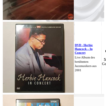
DVD - Herbie
Hancock – In
Concert
Live Album des
5
berühmten
Ge
Jazzmusikers aus
2001