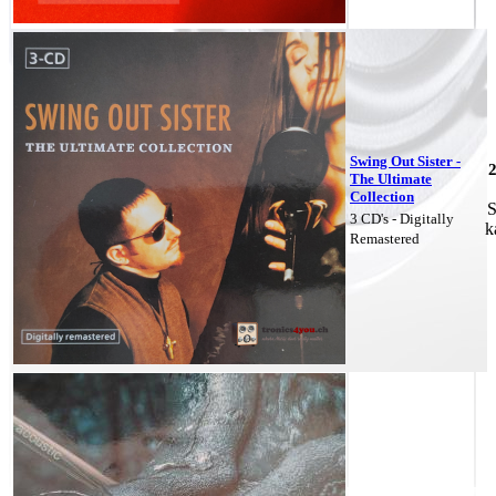
Swing Out Sister -
The Ultimate
Collection
S
3 CD's - Digitally
k
Remastered