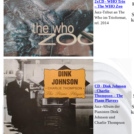
2xCD - WHO Trio
– The WHO Zoo
Jazz-Tribut an The
S
Who im Trioformat,
k
rel. 2014
CD - Dink Johnson
- Charlie
Thompson – The
Piano Players
Jazz-Album der
S
Pianisten Dink
k
Johnson und
Charlie Thompson