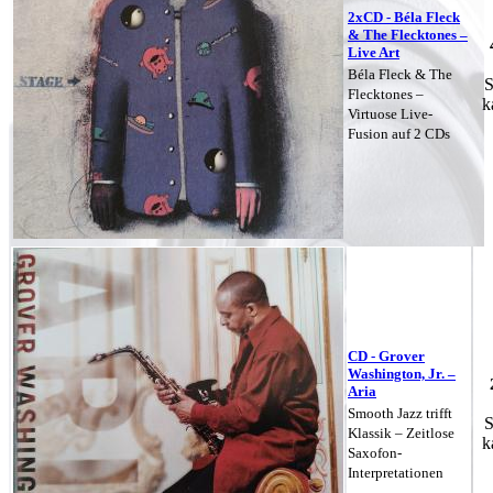
2xCD - Béla Fleck
& The Flecktones –
Live Art
Béla Fleck & The
S
Flecktones –
k
Virtuose Live-
Fusion auf 2 CDs
CD - Grover
Washington, Jr. –
Aria
Smooth Jazz trifft
S
Klassik – Zeitlose
k
Saxofon-
Interpretationen