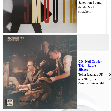
k
Saxophon-Sound,
der die Seele
streichelt.
CD - Neil Cowley
Trio – Radio
Silence
S
Toller Jazz aus UK
k
aus 2010, der
Geschichten erzählt.