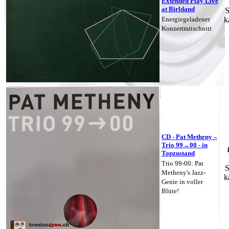
Extended Play Live
at Birldand
S
Energiegeladener
k
Konzertmitschnitt
CD - Pat Metheny –
Trio 99→00 - in
Topzustand
Trio 99-00: Pat
S
Metheny's Jazz-
k
Genie in voller
Blüte!