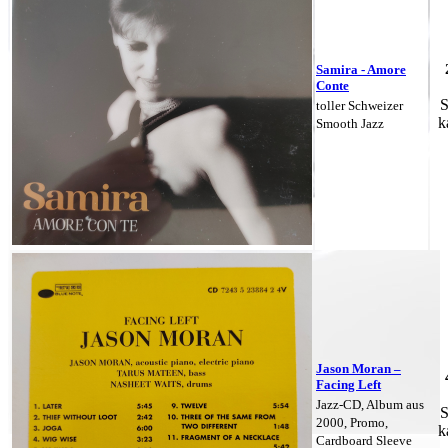
Samira - Amore
Conte
S
toller Schweizer
k
Smooth Jazz
Jason Moran –
Facing Left
Jazz-CD, Album aus
S
2000, Promo,
k
Cardboard Sleeve