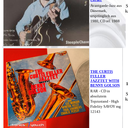
Avantgarde-Jazz aus
S
Dänemark,
k
ursprünglich aus
1980, CD rel. 1988
THE CURTIS
FULLER
JAZZTET WITH
BENNY GOLSON
RAR - CD in
S
absolutem
k
Topzustand - High
Fidelity SAVOY mg
12143