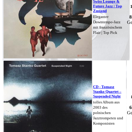
Swiss Lounge &
Future Jazz | Top
Zustand
Eleganter
8
Downtempo-Jazz
Ge
mit französischem
Flair | Top Pick
CD - Tomasz
Stanko Quartet –
Suspended Night
tolles Album aus
6
2003 des
Ge
polnischen
Jazztrompeten und
Komponisten