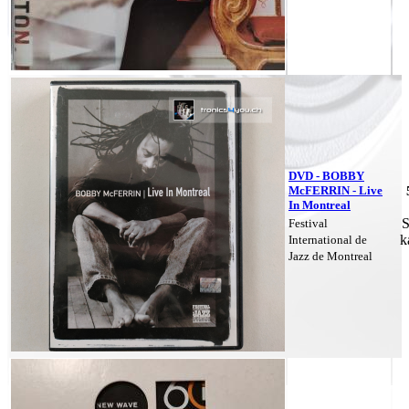
DVD - BOBBY
McFERRIN - Live
In Montreal
S
Festival
k
International de
Jazz de Montreal