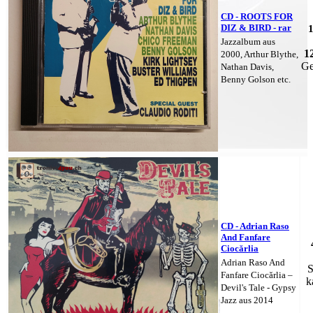
CD - ROOTS FOR
DIZ & BIRD - rar
Jazzalbum aus
1
2000, Arthur Blythe,
Ge
Nathan Davis,
Benny Golson etc.
CD - Adrian Raso
And Fanfare
Ciocărlia
Adrian Raso And
S
Fanfare Ciocărlia –
k
Devil's Tale - Gypsy
Jazz aus 2014