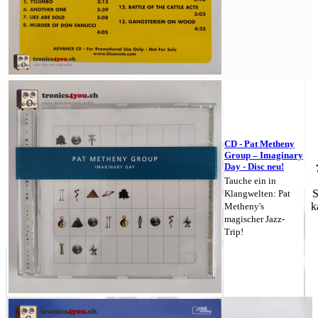
CD - Pat Metheny
Group – Imaginary
Day - Disc neu!
Tauche ein in
S
Klangwelten: Pat
k
Metheny's
magischer Jazz-
Trip!