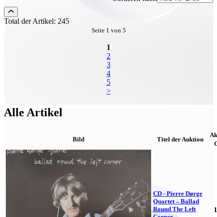
Total der Artikel: 245
Seite 1 von 5
1
2
3
4
5
>
Alle Artikel
Ak
Bild
Titel der Auktion
CD - Pierre Dørge
Quartet – Ballad
Round The Left
Corner