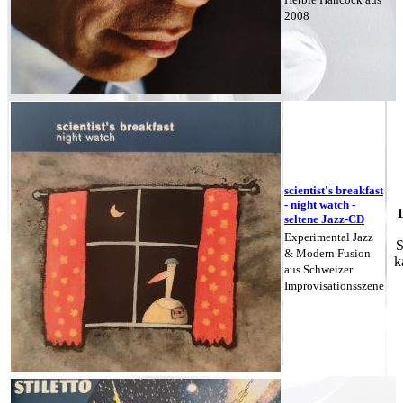
2008
scientist's breakfast
- night watch -
seltene Jazz-CD
Experimental Jazz
S
& Modern Fusion
k
aus Schweizer
Improvisationsszene