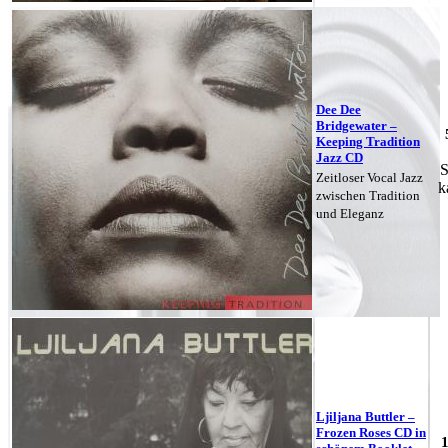
Dee Dee
Bridgewater –
Keeping Tradition
Jazz CD
S
Zeitloser Vocal Jazz
k
zwischen Tradition
und Eleganz
Ljiljana Buttler –
Frozen Roses CD in