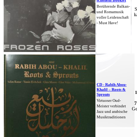
schönem Booklet
Berührende Balkan-
S
und Romamusik
k
voller Leidenschaft
- Must Have!
CD - Rabih Abou-
Khalil – Roots &
Sprouts
Virtuoser Oud-
7
Meister verbindet
Ge
Jazz und arabische
Musiktraditionen