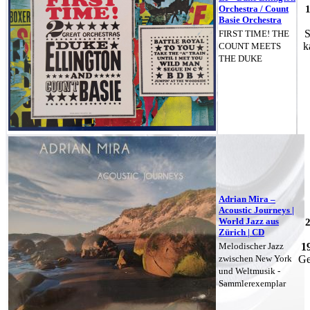
Orchestra / Count
Basie Orchestra
S
FIRST TIME! THE
k
COUNT MEETS
THE DUKE
Adrian Mira –
Acoustic Journeys |
World Jazz aus
Zürich | CD
Melodischer Jazz
1
zwischen New York
Ge
und Weltmusik -
Sammlerexemplar