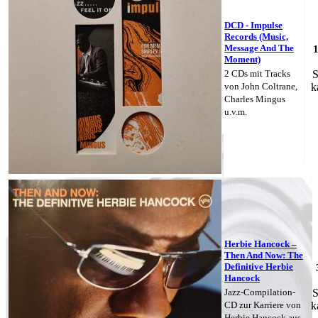
DCD - Impulse
Records (Music,
Message And The
Moment)
2 CDs mit Tracks
S
von John Coltrane,
k
Charles Mingus
u.v.m.
Herbie Hancock –
Then And Now: The
Definitive Herbie
Hancock
Jazz-Compilation-
S
CD zur Karriere von
k
Herbie Hancock aus