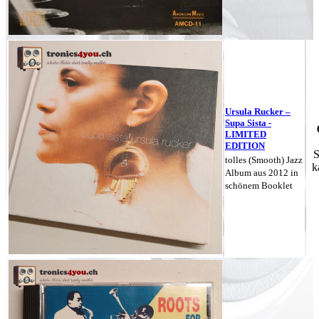
Ursula Rucker –
Supa Sista -
LIMITED
EDITION
S
tolles (Smooth) Jazz
k
Album aus 2012 in
schönem Booklet