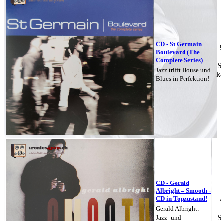
CD - St Germain –
Boulevard (The
Complete Series)
S
Jazz trifft House und
k
Blues in Perfektion!
CD - Gerald
Albright ‎– Smooth -
CD in Topzustand!
Gerald Albright:
S
Jazz- und