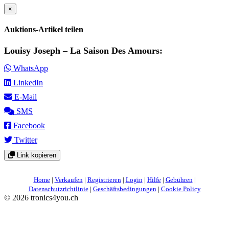
×
Auktions-Artikel teilen
Louisy Joseph – La Saison Des Amours:
WhatsApp
LinkedIn
E-Mail
SMS
Facebook
Twitter
Link kopieren
Home
|
Verkaufen
|
Registrieren
|
Login
|
Hilfe
|
Gebühren
|
Datenschutzrichtlinie
|
Geschäftsbedingungen
|
Cookie Policy
©
2026 tronics4you.ch