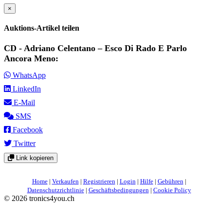
×
Auktions-Artikel teilen
CD - Adriano Celentano ‎– Esco Di Rado E Parlo
Ancora Meno:
WhatsApp
LinkedIn
E-Mail
SMS
Facebook
Twitter
Link kopieren
Home
|
Verkaufen
|
Registrieren
|
Login
|
Hilfe
|
Gebühren
|
Datenschutzrichtlinie
|
Geschäftsbedingungen
|
Cookie Policy
©
2026 tronics4you.ch