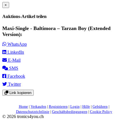
×
Auktions-Artikel teilen
Maxi-Single - Baltimora – Tarzan Boy (Extended
Version):
WhatsApp
LinkedIn
E-Mail
SMS
Facebook
Twitter
Link kopieren
Home
|
Verkaufen
|
Registrieren
|
Login
|
Hilfe
|
Gebühren
|
Datenschutzrichtlinie
|
Geschäftsbedingungen
|
Cookie Policy
©
2026 tronics4you.ch