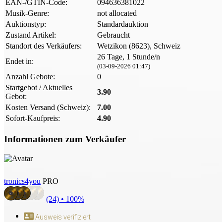
EAN-/GTIN-Code:
094636381022
Musik-Genre:
not allocated
Auktionstyp:
Standardauktion
Zustand Artikel:
Gebraucht
Standort des Verkäufers:
Wetzikon (8623), Schweiz
26 Tage, 1 Stunde/n
Endet in:
(03-09-2026 01:47)
Anzahl Gebote:
0
Startgebot / Aktuelles
3.90
Gebot:
Kosten Versand (Schweiz):
7.00
Sofort-Kaufpreis:
4.90
Informationen zum Verkäufer
tronics4you
PRO
(24) •
100%
Ausweis verifiziert