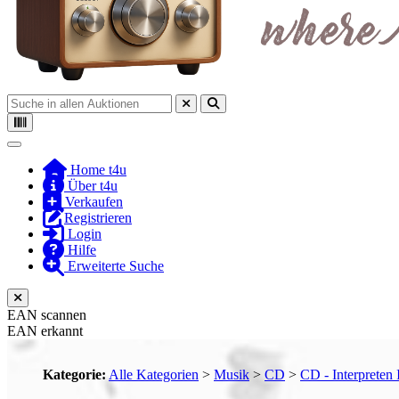
Toggle navigation
Home t4u
Über t4u
Verkaufen
Registrieren
Login
Hilfe
Erweiterte Suche
EAN scannen
EAN erkannt
Kategorie:
Alle Kategorien
>
Musik
>
CD
>
CD - Interpreten 