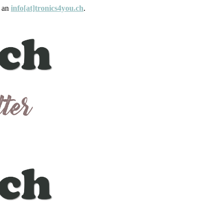
e an
info[at]tronics4you.ch
.