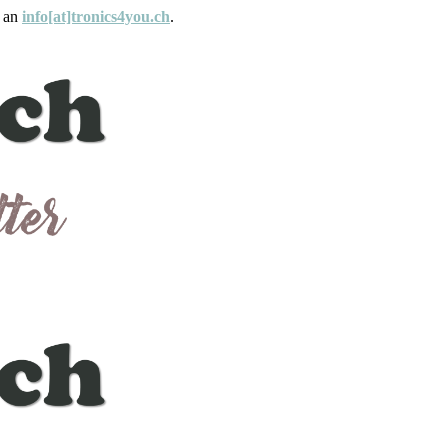
e an
info[at]tronics4you.ch
.