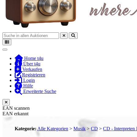
Toggle navigation
Home t4u
Über t4u
Verkaufen
Registrieren
Login
Hilfe
Erweiterte Suche
EAN scannen
EAN erkannt
Kategorie:
Alle Kategorien
>
Musik
>
CD
>
CD - Interpreten 