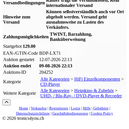
Käufer trägt die Versandkosten, Kein
Versandbedingungen
internationaler Versand
Können selbstverständlich auch vor Ort
Hinweise zum
abgeholt werden. Versand geht
Versand
ausnahmsweise zu Lasten des
Verkäufers.
TWINT, Barzahlung,
Zahlungsmöglichkeiten
Banküberweisung
Startgebot
129.00
EAN-/GTIN-Code
BDP-LX71
Auktion gestartet
12-07-2026 22:13
Auktion endet
09-08-2026 22:13
Auktions-ID
204252
Alle Kategorien
>
HiFi Einzelkomponenten
>
Kategorie
CD-Player
Alle Kategorien
>
Heimkino & Zubehör
>
Weitere Kategorie
UHD- / Blu-Ray- / DVD-Player & Recorder
Home
|
Verkaufen
|
Registrieren
|
Login
|
Hilfe
|
Gebühren
|
Datenschutzrichtlinie
|
Geschäftsbedingungen
|
Cookie Policy
©
2026 tronics4you.ch