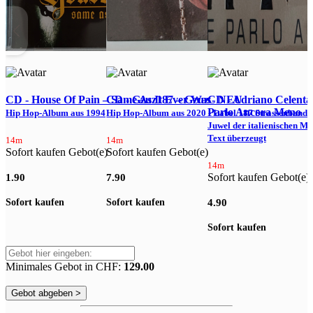
CD - House Of Pain – Same As It Ever Was
CD - Gzuz187 – Gzuz - NEU
CD - Adriano Celenta
Parlo Ancora Meno
Hip Hop-Album aus 1994
Hip Hop-Album aus 2020 - Label 187 Strassenbande
Juwel der italienischen Mu
m
Text überzeugt
Z
14m
14m
Sofort kaufen Gebot(e)
Sofort kaufen Gebot(e)
14m
Sofort kaufen Gebot(e)
S
1.90
7.90
Sofort kaufen
Sofort kaufen
4.90
9
Sofort kaufen
S
Minimales Gebot in CHF:
129.00