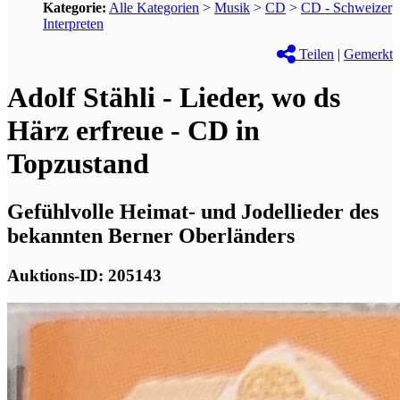
Kategorie:
Alle Kategorien
>
Musik
>
CD
>
CD - Schweizer
Interpreten
Teilen
|
Gemerkt
Adolf Stähli - Lieder, wo ds
Härz erfreue - CD in
Topzustand
Gefühlvolle Heimat- und Jodellieder des
bekannten Berner Oberländers
Auktions-ID: 205143