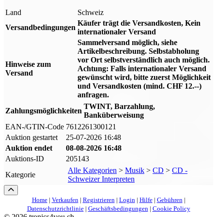
Land
Schweiz
Käufer trägt die Versandkosten, Kein
Versandbedingungen
internationaler Versand
Sammelversand möglich, siehe
Artikelbeschreibung. Selbstabholung
vor Ort selbstverständlich auch möglich.
Hinweise zum
Achtung: Falls internationaler Versand
Versand
gewünscht wird, bitte zuerst Möglichkeit
und Versandkosten (mind. CHF 12.--)
anfragen.
TWINT, Barzahlung,
Zahlungsmöglichkeiten
Banküberweisung
EAN-/GTIN-Code
7612261300121
Auktion gestartet
25-07-2026 16:48
Auktion endet
08-08-2026 16:48
Auktions-ID
205143
Alle Kategorien
>
Musik
>
CD
>
CD -
Kategorie
Schweizer Interpreten
Home
|
Verkaufen
|
Registrieren
|
Login
|
Hilfe
|
Gebühren
|
Datenschutzrichtlinie
|
Geschäftsbedingungen
|
Cookie Policy
©
2026 tronics4you.ch