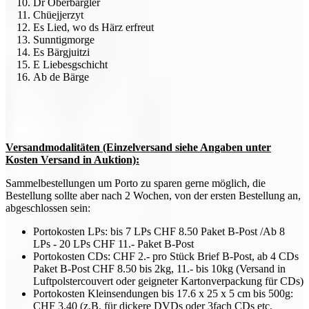
Dr Oberbärgler
Chüejjerzyt
Es Lied, wo ds Härz erfreut
Sunntigmorge
Es Bärgjuitzi
E Liebesgschicht
Ab de Bärge
Versandmodalitäten (Einzelversand siehe Angaben unter
Kosten Versand in Auktion):
Sammelbestellungen um Porto zu sparen gerne möglich, die
Bestellung sollte aber nach 2 Wochen, von der ersten Bestellung an,
abgeschlossen sein:
Portokosten LPs: bis 7 LPs CHF 8.50 Paket B-Post /Ab 8
LPs - 20 LPs CHF 11.- Paket B-Post
Portokosten CDs: CHF 2.- pro Stück Brief B-Post, ab 4 CDs
Paket B-Post CHF 8.50 bis 2kg, 11.- bis 10kg (Versand in
Luftpolstercouvert oder geigneter Kartonverpackung für CDs)
Portokosten Kleinsendungen bis 17.6 x 25 x 5 cm bis 500g:
CHF 3.40 (z.B. für dickere DVDs oder 3fach CDs etc.