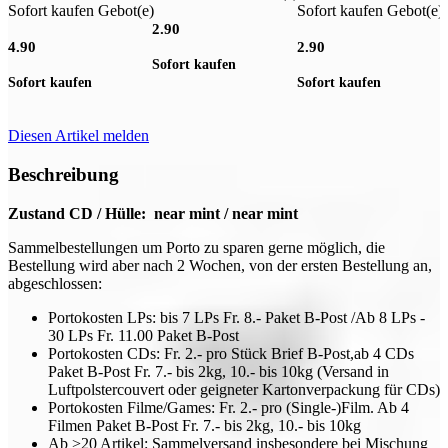
Sofort kaufen Gebot(e)
Sofort kaufen Gebot(e)
2.90
4
4.90
2.90
Sofort kaufen
S
Sofort kaufen
Sofort kaufen
Diesen Artikel melden
Beschreibung
Zustand CD / Hülle: near mint / near mint
Sammelbestellungen um Porto zu sparen gerne möglich, die
Bestellung wird aber nach 2 Wochen, von der ersten Bestellung an,
abgeschlossen:
Portokosten LPs: bis 7 LPs Fr. 8.- Paket B-Post /Ab 8 LPs -
30 LPs Fr. 11.00 Paket B-Post
Portokosten CDs: Fr. 2.- pro Stück Brief B-Post,ab 4 CDs
Paket B-Post Fr. 7.- bis 2kg, 10.- bis 10kg (Versand in
Luftpolstercouvert oder geigneter Kartonverpackung für CDs)
Portokosten Filme/Games: Fr. 2.- pro (Single-)Film. Ab 4
Filmen Paket B-Post Fr. 7.- bis 2kg, 10.- bis 10kg
Ab >20 Artikel: Sammelversand insbesondere bei Mischung