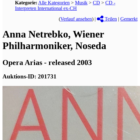
Kategorie:
Alle Kategorien
>
Musik
>
CD
>
CD -
Interpreten International ex-CH
(
Verlauf ansehen
) |
Teilen
|
Gemerkt
Anna Netrebko, Wiener
Philharmoniker, Noseda
Opera Arias - released 2003
Auktions-ID: 201731