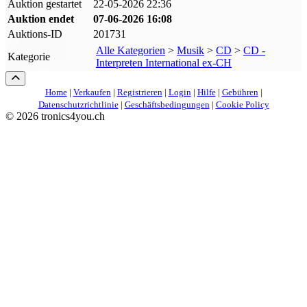
Auktion gestartet
22-05-2026 22:36
Auktion endet
07-06-2026 16:08
Auktions-ID
201731
Alle Kategorien
>
Musik
>
CD
>
CD -
Kategorie
Interpreten International ex-CH
Home
|
Verkaufen
|
Registrieren
|
Login
|
Hilfe
|
Gebühren
|
Datenschutzrichtlinie
|
Geschäftsbedingungen
|
Cookie Policy
©
2026 tronics4you.ch