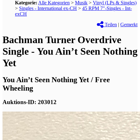
Kategorie:
Alle Kategorien
>
Musik
>
Vinyl (LPs & Singles)
>
Singles - International ex-CH
>
45 RPM 7"-Singles - Int-
exCH
Teilen
|
Gemerkt
Bachman Turner Overdrive
Single - You Ain’t Seen Nothing
Yet
You Ain’t Seen Nothing Yet / Free
Wheeling
Auktions-ID: 203012