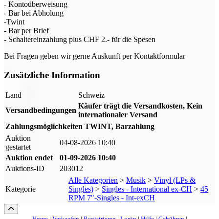
- Kontoüberweisung
- Bar bei Abholung
-Twint
- Bar per Brief
- Schaltereinzahlung plus CHF 2.- für die Spesen
Bei Fragen geben wir gerne Auskunft per Kontaktformular
Zusätzliche Information
Land
Schweiz
Käufer trägt die Versandkosten, Kein
Versandbedingungen
internationaler Versand
Zahlungsmöglichkeiten
TWINT, Barzahlung
Auktion
04-08-2026 10:40
gestartet
Auktion endet
01-09-2026 10:40
Auktions-ID
203012
Alle Kategorien
>
Musik
>
Vinyl (LPs &
Kategorie
Singles)
>
Singles - International ex-CH
>
45
RPM 7"-Singles - Int-exCH
Home
|
Verkaufen
|
Registrieren
|
Login
|
Hilfe
|
Gebühren
|