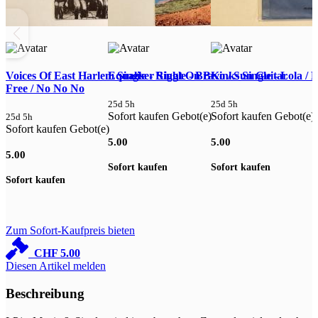
Voices Of East Harlem Single - Right On Be
Equaliser Single - Bravo / Sun Guitar
Kinks Single - Lola /
Free / No No No
P
25d 5h
25d 5h
W
Sofort kaufen Gebot(e)
Sofort kaufen Gebot(e)
25d 5h
Sofort kaufen Gebot(e)
5.00
5.00
2
S
5.00
Sofort kaufen
Sofort kaufen
Sofort kaufen
5
S
Zum Sofort-Kaufpreis bieten
CHF
5.00
Diesen Artikel melden
Beschreibung