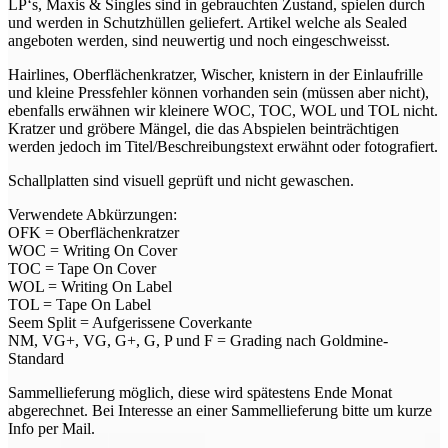
LP‘s, Maxis & Singles sind in gebrauchten Zustand, spielen durch
und werden in Schutzhüllen geliefert. Artikel welche als Sealed
angeboten werden, sind neuwertig und noch eingeschweisst.
Hairlines, Oberflächenkratzer, Wischer, knistern in der Einlaufrille
und kleine Pressfehler können vorhanden sein (müssen aber nicht),
ebenfalls erwähnen wir kleinere WOC, TOC, WOL und TOL nicht.
Kratzer und gröbere Mängel, die das Abspielen beinträchtigen
werden jedoch im Titel/Beschreibungstext erwähnt oder fotografiert.
Schallplatten sind visuell geprüft und nicht gewaschen.
Verwendete Abkürzungen:
OFK = Oberflächenkratzer
WOC = Writing On Cover
TOC = Tape On Cover
WOL = Writing On Label
TOL = Tape On Label
Seem Split = Aufgerissene Coverkante
NM, VG+, VG, G+, G, P und F = Grading nach Goldmine-
Standard
Sammellieferung möglich, diese wird spätestens Ende Monat
abgerechnet. Bei Interesse an einer Sammellieferung bitte um kurze
Info per Mail.