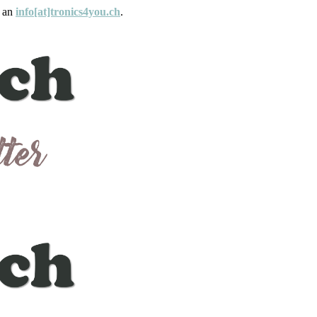
e an
info[at]tronics4you.ch
.