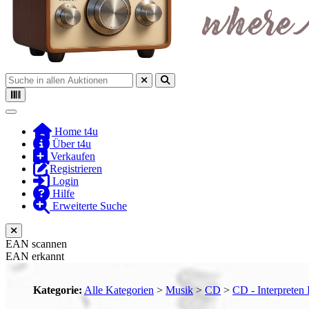
Toggle navigation
Home t4u
Über t4u
Verkaufen
Registrieren
Login
Hilfe
Erweiterte Suche
EAN scannen
EAN erkannt
Kategorie:
Alle Kategorien
>
Musik
>
CD
>
CD - Interpreten 