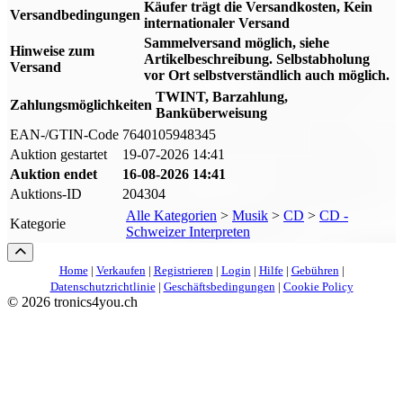
Käufer trägt die Versandkosten, Kein
Versandbedingungen
internationaler Versand
Sammelversand möglich, siehe
Hinweise zum
Artikelbeschreibung. Selbstabholung
Versand
vor Ort selbstverständlich auch möglich.
TWINT, Barzahlung,
Zahlungsmöglichkeiten
Banküberweisung
EAN-/GTIN-Code
7640105948345
Auktion gestartet
19-07-2026 14:41
Auktion endet
16-08-2026 14:41
Auktions-ID
204304
Alle Kategorien
>
Musik
>
CD
>
CD -
Kategorie
Schweizer Interpreten
Home
|
Verkaufen
|
Registrieren
|
Login
|
Hilfe
|
Gebühren
|
Datenschutzrichtlinie
|
Geschäftsbedingungen
|
Cookie Policy
©
2026 tronics4you.ch