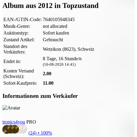
Album aus 2012 in Topzustand
EAN-/GTIN-Code:
7640105948345
Musik-Genre:
not allocated
Auktionstyp:
Sofort kaufen
Zustand Artikel:
Gebraucht
Standort des
Wetzikon (8623), Schweiz
Verkäufers:
8 Tage, 16 Stunde/n
Endet in:
(16-08-2026 14:41)
Kosten Versand
2.00
(Schweiz):
Sofort-Kaufpreis:
11.00
Informationen zum Verkäufer
tronics4you
PRO
(24) •
100%