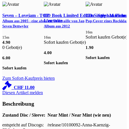
Seven ‎– Lovejam - TOP
CD Book Limited Edition - Stephan Eicher 
CD-Single - Madonna 
L'envolée
Album aus 2005 - eine absolute Trouvaille von Jan
Pop-Cover eines Rockklass
L
Seven Dettwyler
Album aus 2012
16m
Sofort kaufen Gebot(e)
S
15m
16m
Sofort kaufen Gebot(e)
4.90
0 Gebot(e)
1.90
1
4.00
Sofort kaufen
S
6.00
Sofort kaufen
Sofort kaufen
Zum Sofort-Kaufpreis bieten
CHF
11.00
Diesen Artikel melden
Beschreibung
Zustand Disc / Sleeve: Near Mint / Near Mint (wie neu)
entspricht auf Discogs: /release/10100092-Anna-Kaenzig-