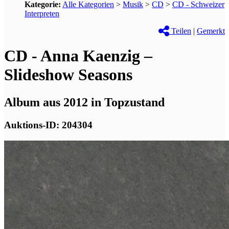
Kategorie:
Alle Kategorien
>
Musik
>
CD
>
CD - Schweizer
Interpreten
Teilen
|
Gemerkt
CD - Anna Kaenzig –
Slideshow Seasons
Album aus 2012 in Topzustand
Auktions-ID: 204304