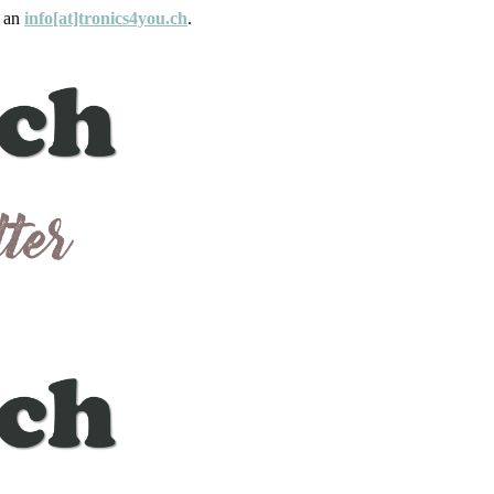
e an
info[at]tronics4you.ch
.