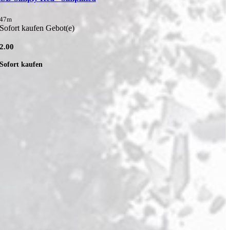
t
47m
Sofort kaufen Gebot(e)
2.00
Sofort kaufen