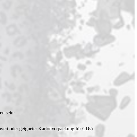
en sein:
uvert oder geigneter Kartonverpackung für CDs)