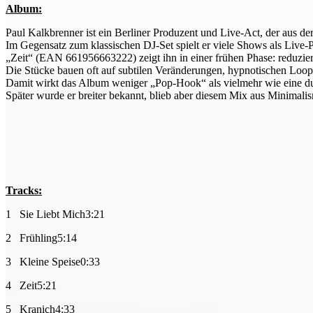
Album:
Paul Kalkbrenner ist ein Berliner Produzent und Live-Act, der aus d
Im Gegensatz zum klassischen DJ-Set spielt er viele Shows als Live
„Zeit“ (EAN 661956663222) zeigt ihn in einer frühen Phase: reduzie
Die Stücke bauen oft auf subtilen Veränderungen, hypnotischen Loop
Damit wirkt das Album weniger „Pop-Hook“ als vielmehr wie eine d
Später wurde er breiter bekannt, blieb aber diesem Mix aus Minimali
Tracks:
1 Sie Liebt Mich3:21
2 Frühling5:14
3 Kleine Speise0:33
4 Zeit5:21
5 Kranich4:33