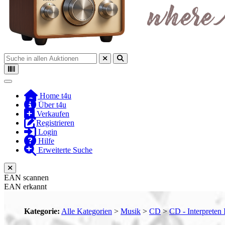
Toggle navigation
Home t4u
Über t4u
Verkaufen
Registrieren
Login
Hilfe
Erweiterte Suche
EAN scannen
EAN erkannt
Kategorie:
Alle Kategorien
>
Musik
>
CD
>
CD - Interpreten 