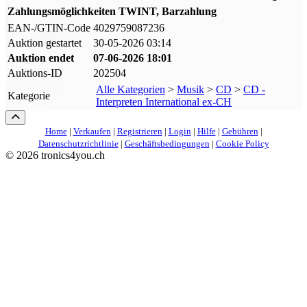
Zahlungsmöglichkeiten
TWINT, Barzahlung
EAN-/GTIN-Code
4029759087236
Auktion gestartet
30-05-2026 03:14
Auktion endet
07-06-2026 18:01
Auktions-ID
202504
Alle Kategorien
>
Musik
>
CD
>
CD -
Kategorie
Interpreten International ex-CH
Home
|
Verkaufen
|
Registrieren
|
Login
|
Hilfe
|
Gebühren
|
Datenschutzrichtlinie
|
Geschäftsbedingungen
|
Cookie Policy
©
2026 tronics4you.ch