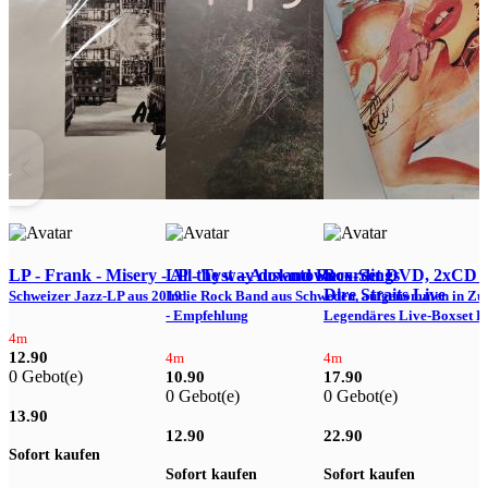
LP - Frank - Misery - All the way downtown
LP - Tyst – Ausland Recordings
Box-Set DVD, 2xCD Di
Dire Straits Live
Schweizer Jazz-LP aus 2019
Indie Rock Band aus Schweden, aufgenommen in Zü
- Empfehlung
Legendäres Live-Boxset D
I
4m
12.90
4m
4m
0 Gebot(e)
S
10.90
17.90
0 Gebot(e)
0 Gebot(e)
13.90
12.90
22.90
Sofort kaufen
S
Sofort kaufen
Sofort kaufen