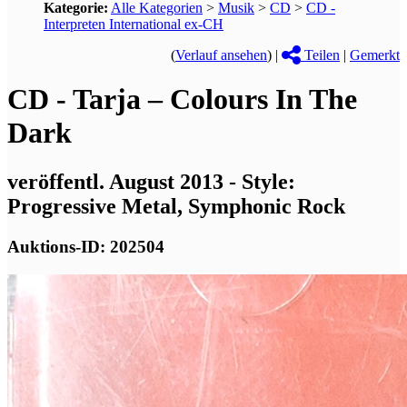
Kategorie:
Alle Kategorien
>
Musik
>
CD
>
CD -
Interpreten International ex-CH
(
Verlauf ansehen
) |
Teilen
|
Gemerkt
CD - Tarja – Colours In The
Dark
veröffentl. August 2013 - Style:
Progressive Metal, Symphonic Rock
Auktions-ID: 202504