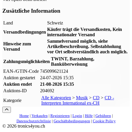
Zusätzliche Information
Land
Schweiz
Käufer trägt die Versandkosten, Kein
Versandbedingungen
internationaler Versand
Sammelversand möglich, siehe
Hinweise zum
Artikelbeschreibung. Selbstabholung
Versand
vor Ort selbstverständlich auch möglich.
TWINT, Barzahlung,
Zahlungsmöglichkeiten
Banküberweisung
EAN-/GTIN-Code
745099621124
Auktion gestartet
24-07-2026 15:35
Auktion endet
21-08-2026 15:35
Auktions-ID
204692
Alle Kategorien
>
Musik
>
CD
>
CD -
Kategorie
Interpreten International ex-CH
Home
|
Verkaufen
|
Registrieren
|
Login
|
Hilfe
|
Gebühren
|
Datenschutzrichtlinie
|
Geschäftsbedingungen
|
Cookie Policy
©
2026 tronics4you.ch