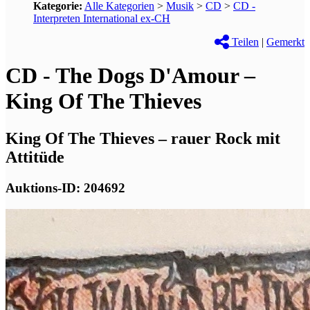
Kategorie:
Alle Kategorien
>
Musik
>
CD
>
CD -
Interpreten International ex-CH
Teilen
|
Gemerkt
CD - The Dogs D'Amour –
King Of The Thieves
King Of The Thieves – rauer Rock mit
Attitüde
Auktions-ID: 204692