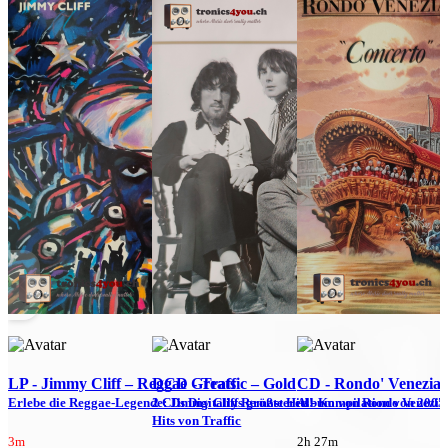
LP - Jimmy Cliff ‎– Reggae Greats
DCD - Traffic – Gold
CD - Rondo' Venezian
Erlebe die Reggae-Legende: Jimmy Cliffs größte Hits!
2 CDs Digitally Remastered - Kompilation von 2005
Album von Rondo Venezia
A
Hits von Traffic
3m
2h 27m
2