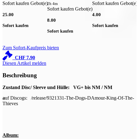
Sofort kaufen Gebot(e)
Sofort kaufen Gebot(e)
S
2h 4m
Sofort kaufen Gebot(e)
25.00
4.00
6
8.00
Sofort kaufen
Sofort kaufen
S
Sofort kaufen
Zum Sofort-Kaufpreis bieten
CHF
7.90
Diesen Artikel melden
Beschreibung
Zustand Disc/ Sleeve und Hülle: VG+ bis NM / NM
a
uf Discogs: /release/9321331-The-Dogs-DAmour-King-Of-The-
Thieves
Album: