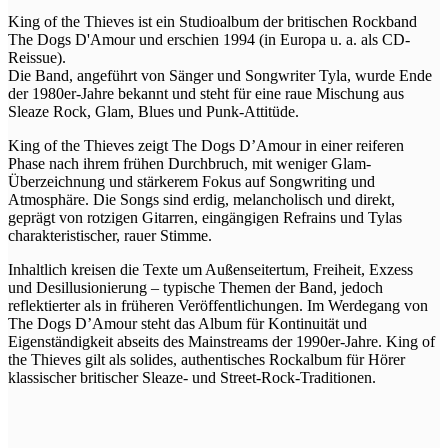
King of the Thieves ist ein Studioalbum der britischen Rockband
The Dogs D'Amour und erschien 1994 (in Europa u. a. als CD-
Reissue).
Die Band, angeführt von Sänger und Songwriter Tyla, wurde Ende
der 1980er-Jahre bekannt und steht für eine raue Mischung aus
Sleaze Rock, Glam, Blues und Punk-Attitüde.
King of the Thieves zeigt The Dogs D’Amour in einer reiferen
Phase nach ihrem frühen Durchbruch, mit weniger Glam-
Überzeichnung und stärkerem Fokus auf Songwriting und
Atmosphäre. Die Songs sind erdig, melancholisch und direkt,
geprägt von rotzigen Gitarren, eingängigen Refrains und Tylas
charakteristischer, rauer Stimme.
Inhaltlich kreisen die Texte um Außenseitertum, Freiheit, Exzess
und Desillusionierung – typische Themen der Band, jedoch
reflektierter als in früheren Veröffentlichungen. Im Werdegang von
The Dogs D’Amour steht das Album für Kontinuität und
Eigenständigkeit abseits des Mainstreams der 1990er-Jahre. King of
the Thieves gilt als solides, authentisches Rockalbum für Hörer
klassischer britischer Sleaze- und Street-Rock-Traditionen.