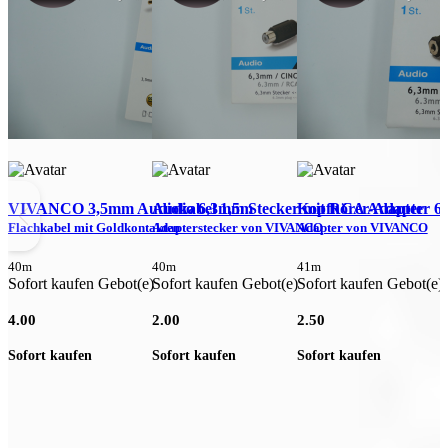
VIVANCO 3,5mm Audiokabel 1,5m
Audio 6,3mm Stecker mit RCA Adapter
Kopfhörer-Adapter 6
Flachkabel mit Goldkontakten
Adapterstecker von VIVANCO
Adapter von VIVANCO
40m
40m
41m
Sofort kaufen Gebot(e)
Sofort kaufen Gebot(e)
Sofort kaufen Gebot(e)
4.00
2.00
2.50
E
D
Sofort kaufen
Sofort kaufen
Sofort kaufen
4
0