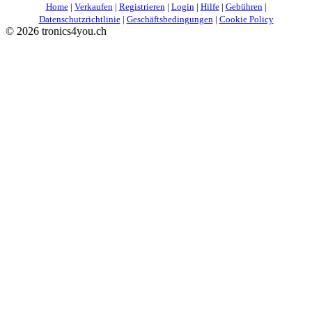
Home
|
Verkaufen
|
Registrieren
|
Login
|
Hilfe
|
Gebühren
|
Datenschutzrichtlinie
|
Geschäftsbedingungen
|
Cookie Policy
©
2026 tronics4you.ch