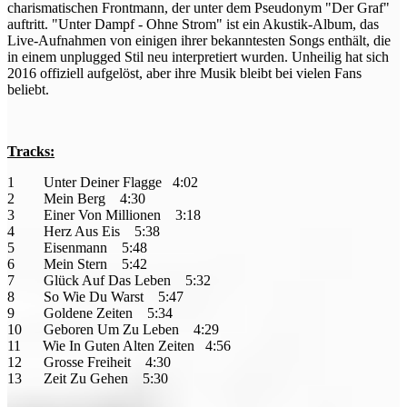
charismatischen Frontmann, der unter dem Pseudonym "Der Graf"
auftritt. "Unter Dampf - Ohne Strom" ist ein Akustik-Album, das
Live-Aufnahmen von einigen ihrer bekanntesten Songs enthält, die
in einem unplugged Stil neu interpretiert wurden. Unheilig hat sich
2016 offiziell aufgelöst, aber ihre Musik bleibt bei vielen Fans
beliebt.
Tracks:
1 Unter Deiner Flagge 4:02
2 Mein Berg 4:30
3 Einer Von Millionen 3:18
4 Herz Aus Eis 5:38
5 Eisenmann 5:48
6 Mein Stern 5:42
7 Glück Auf Das Leben 5:32
8 So Wie Du Warst 5:47
9 Goldene Zeiten 5:34
10 Geboren Um Zu Leben 4:29
11 Wie In Guten Alten Zeiten 4:56
12 Grosse Freiheit 4:30
13 Zeit Zu Gehen 5:30