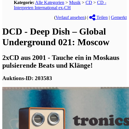
Kategorie:
Alle Kategorien
>
Musik
>
CD
>
CD -
Interpreten International ex-CH
(
Verlauf ansehen
) |
Teilen
|
Gemerkt
DCD - Deep Dish – Global
Underground 021: Moscow
2xCD aus 2001 - Tauche ein in Moskaus
pulsierende Beats und Klänge!
Auktions-ID: 203583