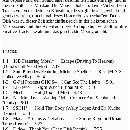
Atmosphäre und den Sound einer bestimmten Stadt einfängt, und in
diesem Fall ist es Moskau. Die Mixe enthalten oft eine Vielzahl von
Tracks von verschiedenen Künstlern, die sorgfältig ausgewählt und
gemixt wurden, um ein nahtloses Hörerlebnis zu schaffen. Deep
Dish war zu dieser Zeit sehr einflussreich in der elektronischen
Musikszene, und ihre Arbeit auf dieser Compilation wird oft für ihre
kreative Trackauswahl und das geschickte Mixing gelobt.
Tracks:
1-1 16B Featuring Morel*– Escape (Driving To Heaven)
(Omid's Full Vocal Mix) 7:19
1-2 Soul Providers Featuring Michelle Shellers– Rise (M.A.S.
Collective Mix) 5:24
1-3 G-Pal Presents GHOS– I Can See The Lights 5:01
1-4 El Greco– Night Watch (Tribal Mix) 5:01
1-5 Mechas– Hot (Original Mix) 4:43
1-6 Nat Monday– Waiting (John Creamer And Stephane K
Remix) 6:11
1-7 SSHH*– Hold That Body (Wally Lopez And Dr. Kucho
Remix) 5:33
1-8 Manaca*, Chus & Ceballos– The Strong Rhythm (Urban
Tribes Remix) 5:27
1-9 Dido– Thank You (Deep Dish Remix) 7:25