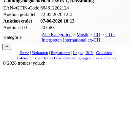
Zahlungsmöglichkeiten
TWINT, Barzahlung
EAN-/GTIN-Code
664612202124
Auktion gestartet
22-05-2026 12:41
Auktion endet
07-06-2026 18:13
Auktions-ID
203583
Alle Kategorien
>
Musik
>
CD
>
CD -
Kategorie
Interpreten International ex-CH
Home
|
Verkaufen
|
Registrieren
|
Login
|
Hilfe
|
Gebühren
|
Datenschutzrichtlinie
|
Geschäftsbedingungen
|
Cookie Policy
©
2026 tronics4you.ch