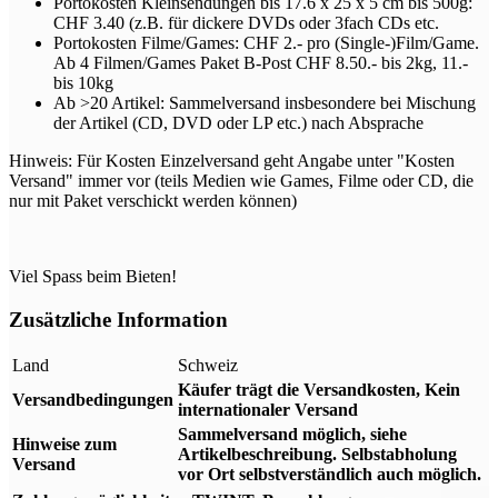
Portokosten Kleinsendungen bis 17.6 x 25 x 5 cm bis 500g:
CHF 3.40 (z.B. für dickere DVDs oder 3fach CDs etc.
Portokosten Filme/Games: CHF 2.- pro (Single-)Film/Game.
Ab 4 Filmen/Games Paket B-Post CHF 8.50.- bis 2kg, 11.-
bis 10kg
Ab >20 Artikel: Sammelversand insbesondere bei Mischung
der Artikel (CD, DVD oder LP etc.) nach Absprache
Hinweis: Für Kosten Einzelversand geht Angabe unter "Kosten
Versand" immer vor (teils Medien wie Games, Filme oder CD, die
nur mit Paket verschickt werden können)
Viel Spass beim Bieten!
Zusätzliche Information
Land
Schweiz
Käufer trägt die Versandkosten, Kein
Versandbedingungen
internationaler Versand
Sammelversand möglich, siehe
Hinweise zum
Artikelbeschreibung. Selbstabholung
Versand
vor Ort selbstverständlich auch möglich.