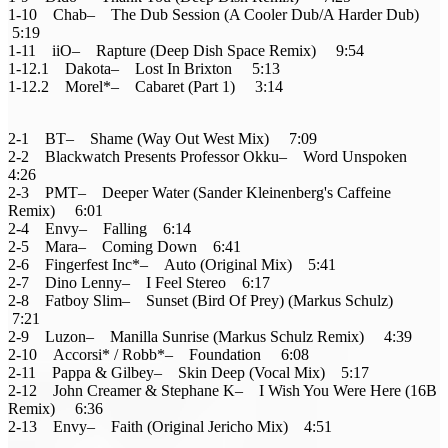
1-10 Chab– The Dub Session (A Cooler Dub/A Harder Dub)
5:19
1-11 iiO– Rapture (Deep Dish Space Remix) 9:54
1-12.1 Dakota– Lost In Brixton 5:13
1-12.2 Morel*– Cabaret (Part 1) 3:14
2-1 BT– Shame (Way Out West Mix) 7:09
2-2 Blackwatch Presents Professor Okku– Word Unspoken
4:26
2-3 PMT– Deeper Water (Sander Kleinenberg's Caffeine
Remix) 6:01
2-4 Envy– Falling 6:14
2-5 Mara– Coming Down 6:41
2-6 Fingerfest Inc*– Auto (Original Mix) 5:41
2-7 Dino Lenny– I Feel Stereo 6:17
2-8 Fatboy Slim– Sunset (Bird Of Prey) (Markus Schulz)
7:21
2-9 Luzon– Manilla Sunrise (Markus Schulz Remix) 4:39
2-10 Accorsi* / Robb*– Foundation 6:08
2-11 Pappa & Gilbey– Skin Deep (Vocal Mix) 5:17
2-12 John Creamer & Stephane K– I Wish You Were Here (16B
Remix) 6:36
2-13 Envy– Faith (Original Jericho Mix) 4:51