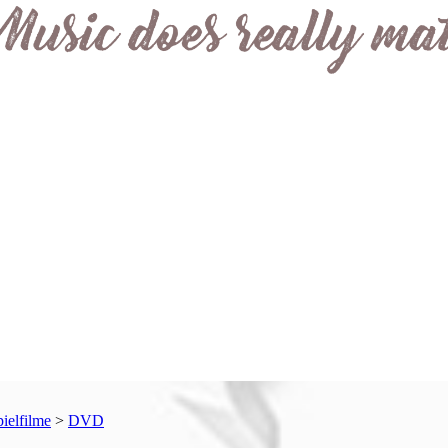
pielfilme
>
DVD