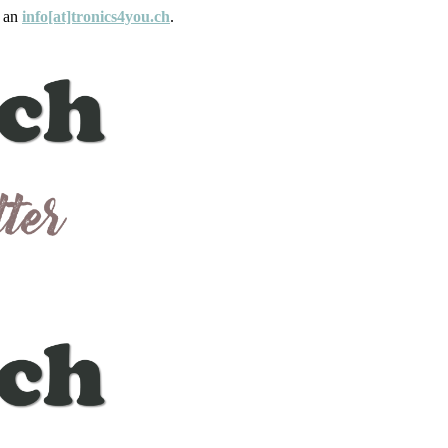
e an
info[at]tronics4you.ch
.