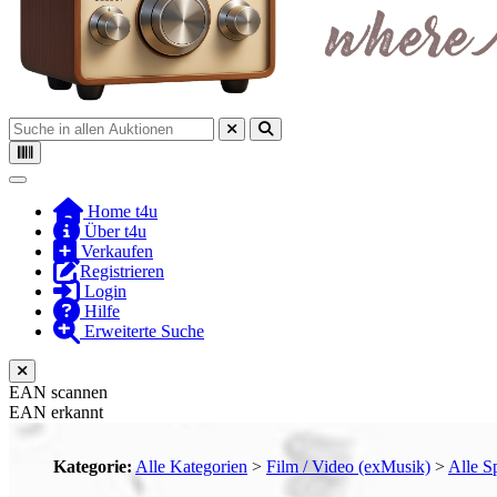
Toggle navigation
Home t4u
Über t4u
Verkaufen
Registrieren
Login
Hilfe
Erweiterte Suche
EAN scannen
EAN erkannt
Kategorie:
Alle Kategorien
>
Film / Video (exMusik)
>
Alle S