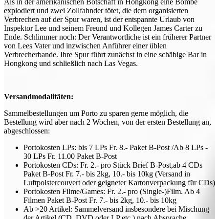
Als in der amerikanischen Botschaft in Hongkong eine Bombe
explodiert und zwei Zollfahnder tötet, die dem organisierten
Verbrechen auf der Spur waren, ist der entspannte Urlaub von
Inspektor Lee und seinem Freund und Kollegen James Carter zu
Ende. Schlimmer noch: Der Verantwortliche ist ein früherer Partner
von Lees Vater und inzwischen Anführer einer üblen
Verbrecherbande. Ihre Spur führt zunächst in eine schäbige Bar in
Hongkong und schließlich nach Las Vegas.
Versandmodalitäten:
Sammelbestellungen um Porto zu sparen gerne möglich, die
Bestellung wird aber nach 2 Wochen, von der ersten Bestellung an,
abgeschlossen:
Portokosten LPs: bis 7 LPs Fr. 8.- Paket B-Post /Ab 8 LPs -
30 LPs Fr. 11.00 Paket B-Post
Portokosten CDs: Fr. 2.- pro Stück Brief B-Post,ab 4 CDs
Paket B-Post Fr. 7.- bis 2kg, 10.- bis 10kg (Versand in
Luftpolstercouvert oder geigneter Kartonverpackung für CDs)
Portokosten Filme/Games: Fr. 2.- pro (Single-)Film. Ab 4
Filmen Paket B-Post Fr. 7.- bis 2kg, 10.- bis 10kg
Ab >20 Artikel: Sammelversand insbesondere bei Mischung
der Artikel (CD, DVD oder LP etc.) nach Absprache