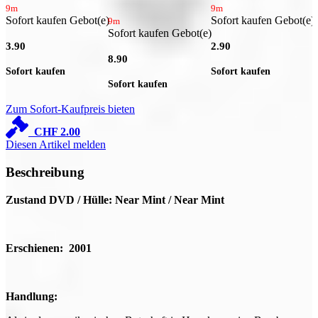
9m
9m
Sofort kaufen Gebot(e)
Sofort kaufen Gebot(e)
9m
Sofort kaufen Gebot(e)
S
3.90
2.90
8.90
7
Sofort kaufen
Sofort kaufen
Sofort kaufen
S
Zum Sofort-Kaufpreis bieten
CHF
2.00
Diesen Artikel melden
Beschreibung
Zustand DVD / Hülle: Near Mint / Near Mint
Erschienen: 2001
Handlung: