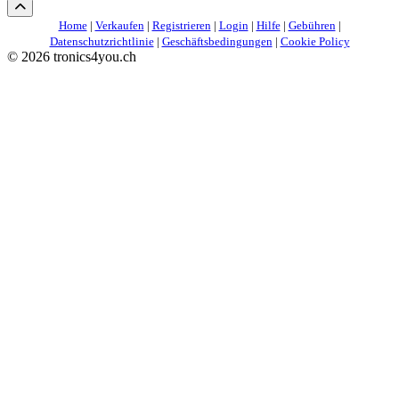
Home
|
Verkaufen
|
Registrieren
|
Login
|
Hilfe
|
Gebühren
|
Datenschutzrichtlinie
|
Geschäftsbedingungen
|
Cookie Policy
©
2026 tronics4you.ch