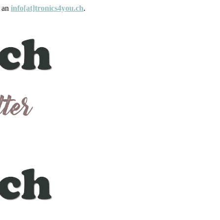
e an
info[at]tronics4you.ch
.