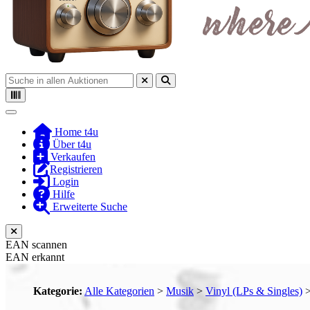
Toggle navigation
Home t4u
Über t4u
Verkaufen
Registrieren
Login
Hilfe
Erweiterte Suche
EAN scannen
EAN erkannt
Kategorie:
Alle Kategorien
>
Musik
>
Vinyl (LPs & Singles)