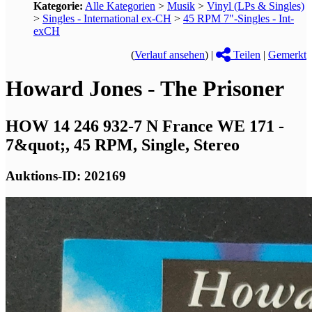
Kategorie:
Alle Kategorien
>
Musik
>
Vinyl (LPs & Singles)
>
Singles - International ex-CH
>
45 RPM 7"-Singles - Int-
exCH
(
Verlauf ansehen
) |
Teilen
|
Gemerkt
Howard Jones - The Prisoner
HOW 14 246 932-7 N France WE 171 -
7&quot;, 45 RPM, Single, Stereo
Auktions-ID: 202169