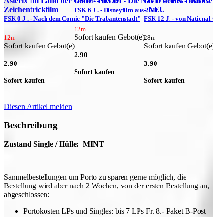
Asterix Im Land der Götter - DVD
DVD - PROM - Die Nacht deines Lebens
DVD - JFK - Das Gehe
Zeichentrickfilm
- NEU
FSK 6 J . - Disneyfilm aus 2011
FSK 0 J . - Nach dem Comic "Die Trabantenstadt"
FSK 12 J. - von National 
12m
Sofort kaufen Gebot(e)
12m
28m
Sofort kaufen Gebot(e)
Sofort kaufen Gebot(e)
2.90
2.90
3.90
Sofort kaufen
Sofort kaufen
Sofort kaufen
Diesen Artikel melden
Beschreibung
Zustand Single / Hülle: MINT
Sammelbestellungen um Porto zu sparen gerne möglich, die
Bestellung wird aber nach 2 Wochen, von der ersten Bestellung an,
abgeschlossen:
Portokosten LPs und Singles: bis 7 LPs Fr. 8.- Paket B-Post