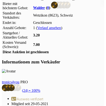
Bieter mit
Walder
(
0
)
höchstem Gebot:
Standort des
Wetzikon (8623), Schweiz
Verkäufers:
Endet in:
Geschlossen
Anzahl Gebote:
1 (
Verlauf ansehen
)
Startgebot /
3.20
Aktuelles Gebot:
Kosten Versand
7.00
(Schweiz):
Diese Auktion ist geschlossen
Informationen zum Verkäufer
tronics4you
PRO
(24) •
100%
Ausweis verifiziert
Mitglied seit 29-05-2021