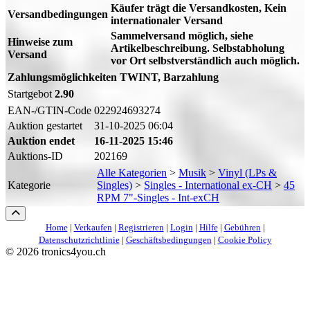
Käufer trägt die Versandkosten, Kein
Versandbedingungen
internationaler Versand
Sammelversand möglich, siehe
Hinweise zum
Artikelbeschreibung. Selbstabholung
Versand
vor Ort selbstverständlich auch möglich.
Zahlungsmöglichkeiten
TWINT, Barzahlung
Startgebot
2.90
EAN-/GTIN-Code
022924693274
Auktion gestartet
31-10-2025 06:04
Auktion endet
16-11-2025 15:46
Auktions-ID
202169
Alle Kategorien
>
Musik
>
Vinyl (LPs &
Kategorie
Singles)
>
Singles - International ex-CH
>
45
RPM 7"-Singles - Int-exCH
Home
|
Verkaufen
|
Registrieren
|
Login
|
Hilfe
|
Gebühren
|
Datenschutzrichtlinie
|
Geschäftsbedingungen
|
Cookie Policy
©
2026 tronics4you.ch