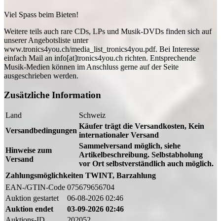
Viel Spass beim Bieten!
Weitere teils auch rare CDs, LPs und Musik-DVDs finden sich auf
unserer Angebotsliste unter
www.tronics4you.ch/media_list_tronics4you.pdf. Bei Interesse
einfach Mail an info[at]tronics4you.ch richten. Entsprechende
Musik-Medien können im Anschluss gerne auf der Seite
ausgeschrieben werden.
Zusätzliche Information
Land
Schweiz
Käufer trägt die Versandkosten, Kein
Versandbedingungen
internationaler Versand
Sammelversand möglich, siehe
Hinweise zum
Artikelbeschreibung. Selbstabholung
Versand
vor Ort selbstverständlich auch möglich.
Zahlungsmöglichkeiten
TWINT, Barzahlung
EAN-/GTIN-Code
075679656704
Auktion gestartet
06-08-2026 02:46
Auktion endet
03-09-2026 02:46
Auktions-ID
202052