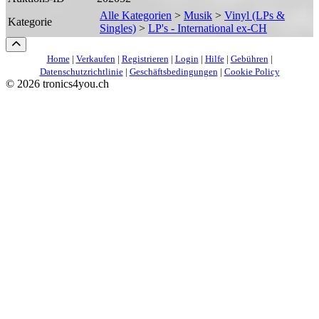
Alle Kategorien
>
Musik
>
Vinyl (LPs &
Kategorie
Singles)
>
LP's - International ex-CH
Home
|
Verkaufen
|
Registrieren
|
Login
|
Hilfe
|
Gebühren
|
Datenschutzrichtlinie
|
Geschäftsbedingungen
|
Cookie Policy
©
2026 tronics4you.ch