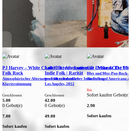
PJ Harvey – White Chalk CD | Alternative
Lord Huron – Lonesome Dreams CD | US
CD - Mike & The Mech
Folk Rock
Indie Folk | Rarität
80er und 90er-Pop-Rock-Hit
Atmosphärischer Alternative Folk mit dunkler
gesuchter cineastischer Indie Folk und Americana a
Sammlung
Klavierstimmung
Los Angeles, 2012
T
8m
Sofort kaufen Gebot(e)
Geschlossen
Geschlossen
5.00
42.00
0 Gebot(e)
0 Gebot(e)
2.90
Sofort kaufen
7.00
49.00
Sofort kaufen
Sofort kaufen