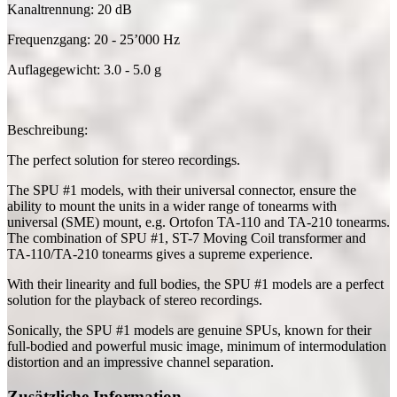
Kanaltrennung: 20 dB
Frequenzgang: 20 - 25’000 Hz
Auflagegewicht: 3.0 - 5.0 g
Beschreibung:
The perfect solution for stereo recordings.
The SPU #1 models, with their universal connector, ensure the
ability to mount the units in a wider range of tonearms with
universal (SME) mount, e.g. Ortofon TA-110 and TA-210 tonearms.
The combination of SPU #1, ST-7 Moving Coil transformer and
TA-110/TA-210 tonearms gives a supreme experience.
With their linearity and full bodies, the SPU #1 models are a perfect
solution for the playback of stereo recordings.
Sonically, the SPU #1 models are genuine SPUs, known for their
full-bodied and powerful music image, minimum of intermodulation
distortion and an impressive channel separation.
Zusätzliche Information