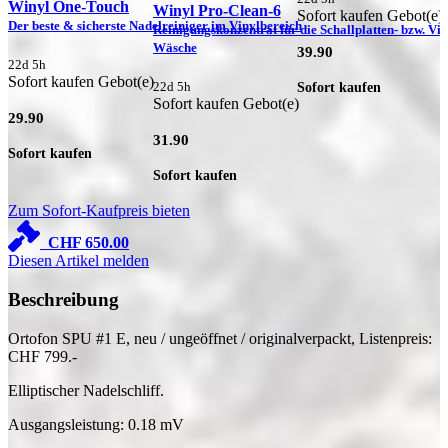
Winyl One-Touch
Winyl Pro-Clean-6
Sofort kaufen Gebot(e)
Der beste & sicherste Nadelreiniger im Vinylbereich
Reinigungskonzentrat für die Schallplatten- bzw. Vin
Wäsche
39.90
22d 5h
Sofort kaufen Gebot(e)
22d 5h
Sofort kaufen
Sofort kaufen Gebot(e)
29.90
31.90
Sofort kaufen
Sofort kaufen
Zum Sofort-Kaufpreis bieten
CHF
650.00
Diesen Artikel melden
Beschreibung
Ortofon SPU #1 E, neu / ungeöffnet / originalverpackt, Listenpreis:
CHF 799.-
Elliptischer Nadelschliff.
Ausgangsleistung: 0.18 mV