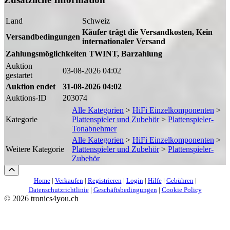
Land
Schweiz
Käufer trägt die Versandkosten, Kein
Versandbedingungen
internationaler Versand
Zahlungsmöglichkeiten
TWINT, Barzahlung
Auktion
03-08-2026 04:02
gestartet
Auktion endet
31-08-2026 04:02
Auktions-ID
203074
Alle Kategorien
>
HiFi Einzelkomponenten
>
Kategorie
Plattenspieler und Zubehör
>
Plattenspieler-
Tonabnehmer
Alle Kategorien
>
HiFi Einzelkomponenten
>
Weitere Kategorie
Plattenspieler und Zubehör
>
Plattenspieler-
Zubehör
Home
|
Verkaufen
|
Registrieren
|
Login
|
Hilfe
|
Gebühren
|
Datenschutzrichtlinie
|
Geschäftsbedingungen
|
Cookie Policy
©
2026 tronics4you.ch