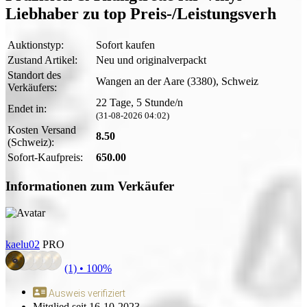
Liebhaber zu top Preis-/Leistungsverh
Auktionstyp:
Sofort kaufen
Zustand Artikel:
Neu und originalverpackt
Standort des
Wangen an der Aare (3380), Schweiz
Verkäufers:
22 Tage, 5 Stunde/n
Endet in:
(31-08-2026 04:02)
Kosten Versand
8.50
(Schweiz):
Sofort-Kaufpreis:
650.00
Informationen zum Verkäufer
kaelu02
PRO
(1) •
100%
Ausweis verifiziert
Mitglied seit 16-10-2023