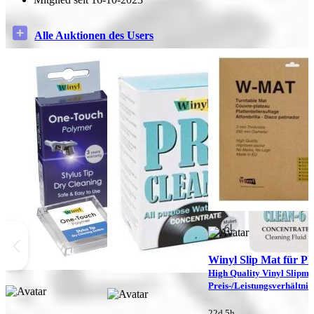
Alle Auktionen des Users
Winyl Slip Mat für Pla
High Quality Vinyl Slipma
Preis-/Leistungsverhältnis
h
22d 5h