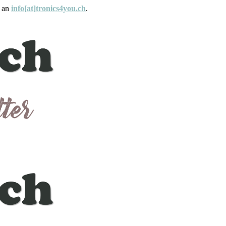
e an
info[at]tronics4you.ch
.