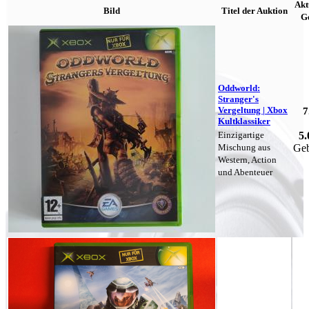
Akt
Bild
Titel der Auktion
G
Oddworld:
Stranger's
Vergeltung | Xbox
7
Kultklassiker
Einzigartige
5.
Mischung aus
Geb
Western, Action
und Abenteuer