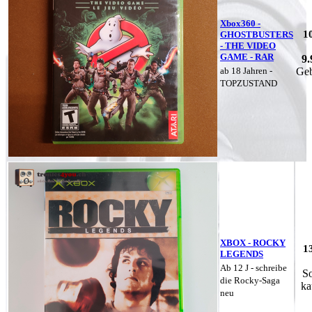
Xbox360 -
1
GHOSTBUSTERS
- THE VIDEO
GAME - RAR
9.
ab 18 Jahren -
Geb
TOPZUSTAND
XBOX - ROCKY
1
LEGENDS
Ab 12 J - schreibe
So
die Rocky-Saga
ka
neu