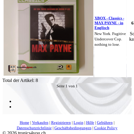
XBOX - Classics -
MAX PAYNE - in
6
Englisch
So
New York. Fugitive
ka
Undercover Cop.
nothing to lose.
Total der Artikel: 8
Seite 1 von 1
Home
|
Verkaufen
|
Registrieren
|
Login
|
Hilfe
|
Gebühren
|
Datenschutzrichtlinie
|
Geschäftsbedingungen
|
Cookie Policy
©
2026 tronics4you.ch