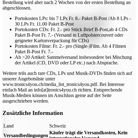
Bestellung wird aber nach 2 Wochen von der ersten Bestellung an
abgeschlossen.
Portokosten LPs: bis 7 LPs Fr. 8.- Paket B-Post /Ab 8 LPs -
30 LPs Fr. 11.00 Paket B-Post
Portokosten CDs: Fr. 2.- pro Stück Brief B-Post,ab 4 CDs
Paket B-Post Fr. 7.- (Versand in Luftpolstercouvert oder
geigneter Kartonverpackung für CDs)
Portokosten Filme: Fr. 2.- pro (Single-)Film. Ab 4 Filmen
Paket B-Post Fr. 7.-
Ab >20 Artikel: Sammelversand insbesondere bei Mischung
der Artikel (CD, DVD oder LP etc.) nach Absprache.
Weitere teils auch rare CDs, LPs und Musik-DVDs finden sich auf
unserer Angebotsliste unter
www.tronics4you.ch/media_list_tronics4you.pdf. Bei Interesse
einfach Mail an info[at]tronics4you.ch richten. Entsprechende
Musik-Medien können im Anschluss gerne auf der Seite
ausgeschrieben werden.
Zusätzliche Information
Land
Schweiz
Käufer trägt die Versandkosten, Kein
Versandbedingungen