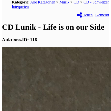
Kategorie:
Alle Kategorien
>
Musik
>
CD
>
CD - Schweizer
Interpreten
Teilen
|
Gemerkt
CD Lunik - Life is on our Side
Auktions-ID: 116