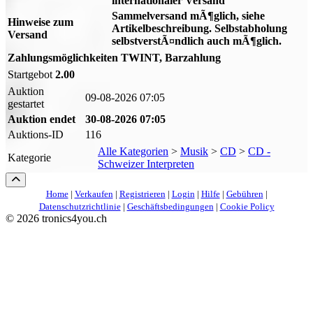
internationaler Versand
Sammelversand mÃ¶glich, siehe
Hinweise zum
Artikelbeschreibung. Selbstabholung
Versand
selbstverstÃ¤ndlich auch mÃ¶glich.
Zahlungsmöglichkeiten
TWINT, Barzahlung
Startgebot
2.00
Auktion
09-08-2026 07:05
gestartet
Auktion endet
30-08-2026 07:05
Auktions-ID
116
Alle Kategorien
>
Musik
>
CD
>
CD -
Kategorie
Schweizer Interpreten
Home
|
Verkaufen
|
Registrieren
|
Login
|
Hilfe
|
Gebühren
|
Datenschutzrichtlinie
|
Geschäftsbedingungen
|
Cookie Policy
©
2026 tronics4you.ch