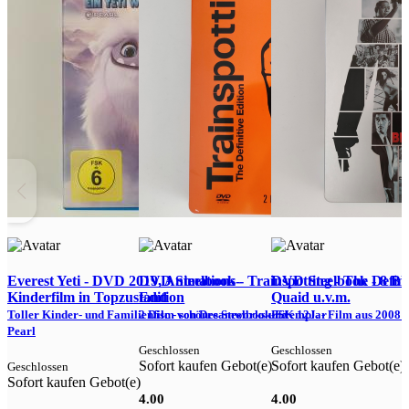
G
S
Everest Yeti - DVD 2019, Animations-
DVD Steelbook - Trainspotting - The Defini
DVD Steelbook - 8 Bli
Kinderfilm in Topzustand
Edition
Quaid u.v.m.
2
Toller Kinder- und Familienfilm von Dreamworks und
2 Disc - schönes Steelbook-Exemplar
FSK 12J. - Film aus 2008 a
Pearl
S
Geschlossen
Geschlossen
Sofort kaufen Gebot(e)
Sofort kaufen Gebot(e)
Geschlossen
Sofort kaufen Gebot(e)
4.00
4.00