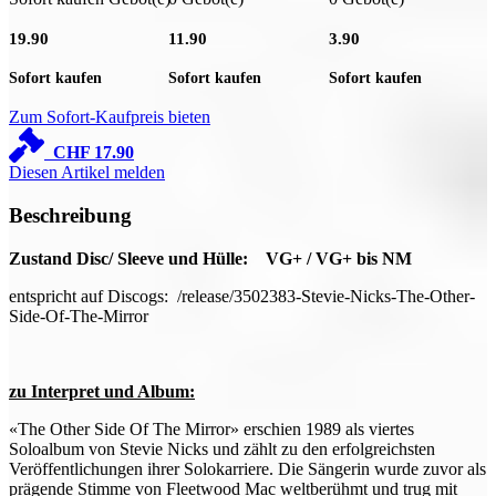
S
19.90
11.90
3.90
Sofort kaufen
Sofort kaufen
Sofort kaufen
Zum Sofort-Kaufpreis bieten
CHF
17.90
Diesen Artikel melden
Beschreibung
Zustand Disc/ Sleeve und Hülle: VG+ / VG+ bis NM
entspricht auf Discogs: /release/3502383-Stevie-Nicks-The-Other-
Side-Of-The-Mirror
zu Interpret und Album:
«The Other Side Of The Mirror» erschien 1989 als viertes
Soloalbum von Stevie Nicks und zählt zu den erfolgreichsten
Veröffentlichungen ihrer Solokarriere. Die Sängerin wurde zuvor als
prägende Stimme von Fleetwood Mac weltberühmt und trug mit