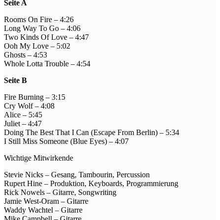
Seite A
Rooms On Fire – 4:26
Long Way To Go – 4:06
Two Kinds Of Love – 4:47
Ooh My Love – 5:02
Ghosts – 4:53
Whole Lotta Trouble – 4:54
Seite B
Fire Burning – 3:15
Cry Wolf – 4:08
Alice – 5:45
Juliet – 4:47
Doing The Best That I Can (Escape From Berlin) – 5:34
I Still Miss Someone (Blue Eyes) – 4:07
Wichtige Mitwirkende
Stevie Nicks – Gesang, Tambourin, Percussion
Rupert Hine – Produktion, Keyboards, Programmierung
Rick Nowels – Gitarre, Songwriting
Jamie West-Oram – Gitarre
Waddy Wachtel – Gitarre
Mike Campbell – Gitarre