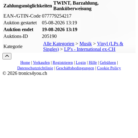
TWINT, Barzahlung,
Zahlungsmöglichkeiten
Banküberweisung
EAN-/GTIN-Code
077779254217
Auktion gestartet
05-08-2026 13:19
Auktion endet
19-08-2026 13:19
Auktions-ID
205190
Alle Kategorien
>
Musik
>
Vinyl (LPs &
Kategorie
Singles)
>
LP's - International ex-CH
Home
|
Verkaufen
|
Registrieren
|
Login
|
Hilfe
|
Gebühren
|
Datenschutzrichtlinie
|
Geschäftsbedingungen
|
Cookie Policy
©
2026 tronics4you.ch