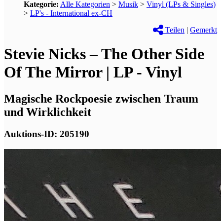
Kategorie:
Alle Kategorien
>
Musik
>
Vinyl (LPs & Singles)
>
LP's - International ex-CH
Teilen
|
Gemerkt
Stevie Nicks – The Other Side
Of The Mirror | LP - Vinyl
Magische Rockpoesie zwischen Traum
und Wirklichkeit
Auktions-ID: 205190