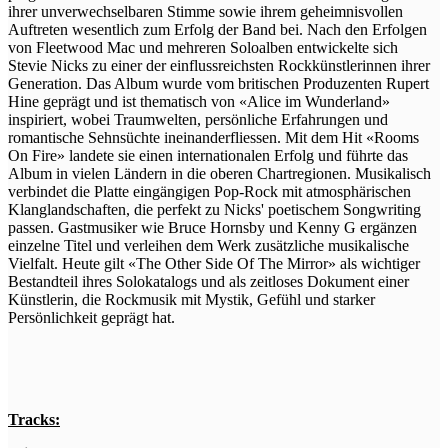
ihrer unverwechselbaren Stimme sowie ihrem geheimnisvollen
Auftreten wesentlich zum Erfolg der Band bei. Nach den Erfolgen
von Fleetwood Mac und mehreren Soloalben entwickelte sich
Stevie Nicks zu einer der einflussreichsten Rockkünstlerinnen ihrer
Generation. Das Album wurde vom britischen Produzenten Rupert
Hine geprägt und ist thematisch von «Alice im Wunderland»
inspiriert, wobei Traumwelten, persönliche Erfahrungen und
romantische Sehnsüchte ineinanderfliessen. Mit dem Hit «Rooms
On Fire» landete sie einen internationalen Erfolg und führte das
Album in vielen Ländern in die oberen Chartregionen. Musikalisch
verbindet die Platte eingängigen Pop-Rock mit atmosphärischen
Klanglandschaften, die perfekt zu Nicks' poetischem Songwriting
passen. Gastmusiker wie Bruce Hornsby und Kenny G ergänzen
einzelne Titel und verleihen dem Werk zusätzliche musikalische
Vielfalt. Heute gilt «The Other Side Of The Mirror» als wichtiger
Bestandteil ihres Solokatalogs und als zeitloses Dokument einer
Künstlerin, die Rockmusik mit Mystik, Gefühl und starker
Persönlichkeit geprägt hat.
Tracks: