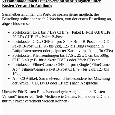
Versandmodalitäten (Einzelversand siehe Angaben unter
Kosten Versand in Auktion):
Sammelbestellungen um Porto zu sparen gerne möglich, die
Bestellung sollte aber nach 2 Wochen, von der ersten Bestellung an,
abgeschlossen sein:
Portokosten LPs: bis 7 LPs CHF 9.- Paket B-Post /Ab 8 LPs -
20 LPs CHF 12.- Paket B-Post
Portokosten CDs: CHF 2.- pro Stück Brief B-Post, ab 4 CDs
Paket B-Post CHF 9.- bis 2kg, 12.- bis 10kg (Versand in
Luftpolstercouvert oder geigneter Kartonverpackung für CDs)
Portokosten Kleinsendungen bis 17.6 x 25 x 5 cm bis 500g:
CHF 3.40 (z.B. für dickere DVDs oder 3fach CDs etc.
Portokosten Filme/Games: CHF 2.- pro (Single-)Film/Game.
Ab 4 Filmen/Games Paket B-Post CHF 9.- bis 2kg, 12.- bis
10kg
Ab >20 Artikel: Sammelversand insbesondere bei Mischung
der Artikel (CD, DVD oder LP etc.) nach Absprache
Hinweis: Für Kosten Einzelversand geht Angabe unter "Kosten
Versand" immer vor (teils Medien wie Games, Filme oder CD, die
nur mit Paket verschickt werden können)