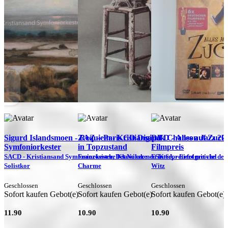
Sigurd Islandsmoen - Requiem - Kristiansand
ZAZ – Paris CD Digipak Chanson Jazz 201
DVD - Alles auf Zucke
Symfoniorkester
in Topzustand
Filmpreis
SACD - Kristiansand Symfoniorkester, Det Norske
Französische Klassiker neu interpretiert mit viel
FSK 6J. - Erfolgreiche de
F
Solistkor
Charme
Witz
Geschlossen
Geschlossen
Geschlossen
Sofort kaufen Gebot(e)
Sofort kaufen Gebot(e)
Sofort kaufen Gebot(e)
11.90
10.90
10.90