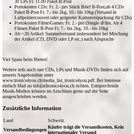
30 LPs Fr. 11.00 Paket B-Post
Portokosten CDs: Fr. 2.- pro Stück Brief B-Post,ab 4 CDs
Paket B-Post Fr. 7.- bis 2kg, 10.- bis 10kg (Versand in
Luftpolstercouvert oder geigneter Kartonverpackung für CDs)
Portokosten Filme/Games: Fr. 2.- pro (Single-)Film. Ab 4
Filmen Paket B-Post Fr. 7.- bis 2kg, 10.- bis 10kg
Ab >20 Artikel: Sammelversand insbesondere bei Mischung
der Artikel (CD, DVD oder LP etc.) nach Absprache
Viel Spass beim Bieten!
Weitere teils auch rare CDs, LPs und Musik-DVDs finden sich auf
unserer Angebotsliste unter
www.tronics4you.ch/media_list_tronics4you.pdf. Bei Interesse
einfach Mail an info[at]tronics4you.ch richten. Entsprechende
Musik-Medien können im Anschluss gerne auf der Seite
ausgeschrieben werden.
Zusätzliche Information
Land
Schweiz
Käufer trägt die Versandkosten, Kein
Versandbedingungen
internationaler Versand