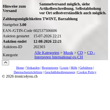
Sammelversand möglich, siehe
Hinweise zum
Artikelbeschreibung. Selbstabholung
Versand
vor Ort selbstverständlich auch möglich.
Zahlungsmöglichkeiten
TWINT, Barzahlung
Startgebot
3.00
EAN-/GTIN-Code
602537506606
Auktion gestartet
15-07-2026 22:21
Auktion endet
12-08-2026 22:21
Auktions-ID
202303
Alle Kategorien
>
Musik
>
CD
>
CD -
Kategorie
Interpreten International ex-CH
Home
|
Verkaufen
|
Registrieren
|
Login
|
Hilfe
|
Gebühren
|
Datenschutzrichtlinie
|
Geschäftsbedingungen
|
Cookie Policy
©
2026 tronics4you.ch