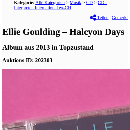
Kategorie:
Alle Kategorien
>
Musik
>
CD
>
CD -
Interpreten International ex-CH
Teilen
|
Gemerkt
Ellie Goulding – Halcyon Days
Album aus 2013 in Topzustand
Auktions-ID: 202303