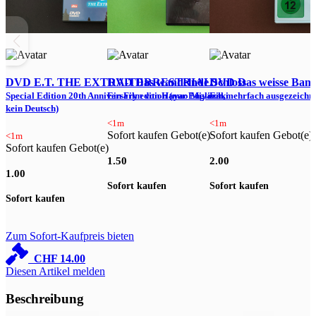
DVD E.T. THE EXTRA-TERRESTRIAL
DVD Das wandelnde Schloss
DVD Das weisse Ban
Special Edition 20th Anniversary edition (nur Englisch,
Ein Film von Hayao Miyazaki
Ein mehrfach ausgezeichn
n
kein Deutsch)
<1m
<1m
Sofort kaufen Gebot(e)
Sofort kaufen Gebot(e)
S
<1m
Sofort kaufen Gebot(e)
1.50
2.00
2
1.00
Sofort kaufen
Sofort kaufen
S
Sofort kaufen
Zum Sofort-Kaufpreis bieten
CHF
14.00
Diesen Artikel melden
Beschreibung