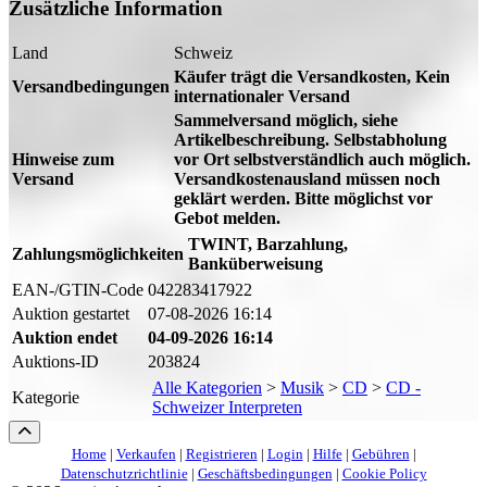
Zusätzliche Information
Land
Schweiz
Käufer trägt die Versandkosten, Kein
Versandbedingungen
internationaler Versand
Sammelversand möglich, siehe
Artikelbeschreibung. Selbstabholung
Hinweise zum
vor Ort selbstverständlich auch möglich.
Versand
Versandkostenausland müssen noch
geklärt werden. Bitte möglichst vor
Gebot melden.
TWINT, Barzahlung,
Zahlungsmöglichkeiten
Banküberweisung
EAN-/GTIN-Code
042283417922
Auktion gestartet
07-08-2026 16:14
Auktion endet
04-09-2026 16:14
Auktions-ID
203824
Alle Kategorien
>
Musik
>
CD
>
CD -
Kategorie
Schweizer Interpreten
Home
|
Verkaufen
|
Registrieren
|
Login
|
Hilfe
|
Gebühren
|
Datenschutzrichtlinie
|
Geschäftsbedingungen
|
Cookie Policy