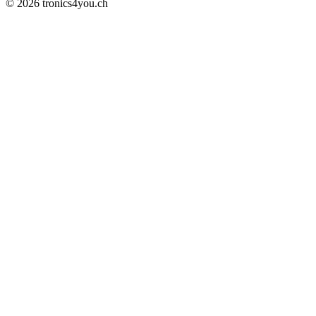
©
2026 tronics4you.ch