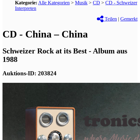
Kategorie:
Alle Kategorien
>
Musik
>
CD
>
CD - Schweizer
Interpreten
Teilen
|
Gemerkt
CD - China ‎– China
Schweizer Rock at its Best - Album aus
1988
Auktions-ID: 203824