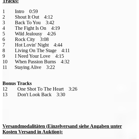
Tracks:
1 Intro 0:59
2 Shout It Out 4:12
3 Back To You 3:42
4 The Fight Is On 4:19
5 Wild Jealousy 4:26
6 Rock City 3:08
7 Hot Lovin' Night 4:44
8 Living On The Stage 4:11
9 I Need Your Love 4:15
10 When Passion Burns 4:32
11 Staying Alive 3:22
Bonus Tracks
12 One Shot To The Heart 3:26
13 Don't Look Back 3:30
Versandmodalitäten (Einzelversand siehe Angaben unter
Kosten Versand in Auktion):