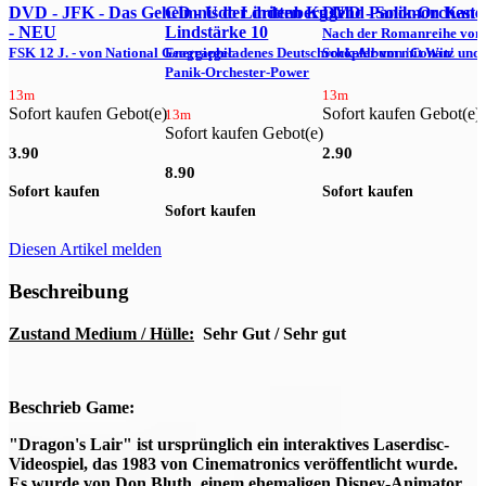
DVD - JFK - Das Geheimnis der dritten Kugel
CD - Udo Lindenberg Und Panik-Orcheste
DVD - Solomon Kane -
- NEU
Lindstärke 10
Nach der Romanreihe von
FSK 12 J. - von National Geographic
Energiegeladenes Deutschrock-Album mit Witz und
Schöpfer von 'Conan'
R
Panik-Orchester-Power
m
13m
13m
Sofort kaufen Gebot(e)
Sofort kaufen Gebot(e)
13m
Sofort kaufen Gebot(e)
S
3.90
2.90
8.90
7
Sofort kaufen
Sofort kaufen
Sofort kaufen
S
Diesen Artikel melden
Beschreibung
Zustand Medium / Hülle:
Sehr Gut / Sehr gut
Beschrieb Game:
"Dragon's Lair" ist ursprünglich ein interaktives Laserdisc-
Videospiel, das 1983 von Cinematronics veröffentlicht wurde.
Es wurde von Don Bluth, einem ehemaligen Disney-Animator,