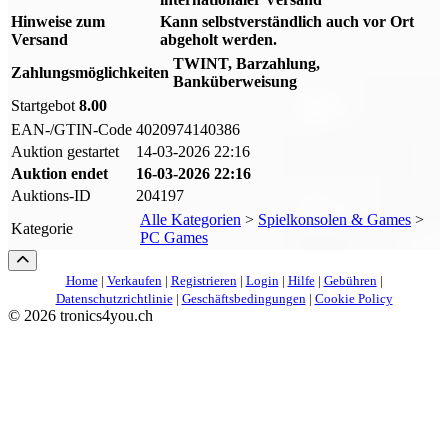
Hinweise zum
Kann selbstverständlich auch vor Ort
Versand
abgeholt werden.
TWINT, Barzahlung,
Zahlungsmöglichkeiten
Banküberweisung
Startgebot
8.00
EAN-/GTIN-Code
4020974140386
Auktion gestartet
14-03-2026 22:16
Auktion endet
16-03-2026 22:16
Auktions-ID
204197
Alle Kategorien
>
Spielkonsolen & Games
>
Kategorie
PC Games
Home
|
Verkaufen
|
Registrieren
|
Login
|
Hilfe
|
Gebühren
|
Datenschutzrichtlinie
|
Geschäftsbedingungen
|
Cookie Policy
©
2026 tronics4you.ch