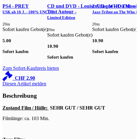
PS4 - PREY
CD und DVD - Louise Attaque – Du Mond
2xCD - WHO Trio –
Tout Autour -
USK ab 16 J. - 100% UNCUT
Jazz-Tribut an The Who im
Limited Edition
P
20m
20m
Sofort kaufen Gebot(e)
Sofort kaufen Gebot(e)
20m
Sofort kaufen Gebot(e)
S
5.00
10.90
10.90
6
Sofort kaufen
Sofort kaufen
Sofort kaufen
S
Zum Sofort-Kaufpreis bieten
CHF
2.90
Diesen Artikel melden
Beschreibung
Zustand Film / Hülle:
SEHR GUT / SEHR GUT
Filmlänge: ca. 103 Min.