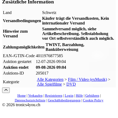
Zusätzliche Information
Land
Schweiz
Käufer trägt die Versandkosten, Kein
Versandbedingungen
internationaler Versand
Sammelversand möglich, siehe
Hinweise zum
Artikelbeschreibung. Selbstabholung
Versand
vor Ort selbstverständlich auch möglich.
TWINT, Barzahlung,
Zahlungsmöglichkeiten
Banküberweisung
EAN-/GTIN-Code
4011976877585
Auktion gestartet
12-07-2026 09:04
Auktion endet
09-08-2026 09:04
Auktions-ID
205017
Alle Kategorien
>
Film / Video (exMusik)
>
Kategorie
Alle Spielfilme
>
DVD
Home
|
Verkaufen
|
Registrieren
|
Login
|
Hilfe
|
Gebühren
|
Datenschutzrichtlinie
|
Geschäftsbedingungen
|
Cookie Policy
©
2026 tronics4you.ch