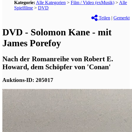
Kategorie:
Alle Kategorien
>
Film / Video (exMusik)
>
Alle
Spielfilme
>
DVD
Teilen
|
Gemerkt
DVD - Solomon Kane - mit
James Porefoy
Nach der Romanreihe von Robert E.
Howard, dem Schöpfer von 'Conan'
Auktions-ID: 205017