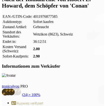
Howard, dem Schöpfer von 'Conan'
EAN-/GTIN-Code:
4011976877585
Auktionstyp:
Sofort kaufen
Zustand Artikel:
Gebraucht
Standort des
Wetzikon (8623), Schweiz
Verkäufers:
Endet in:
36:12:49
Kosten Versand
2.00
(Schweiz):
Sofort-Kaufpreis:
2.90
Informationen zum Verkäufer
tronics4you
PRO
(24) •
100%
Ausweis verifiziert