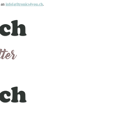
e an
info[at]tronics4you.ch
.