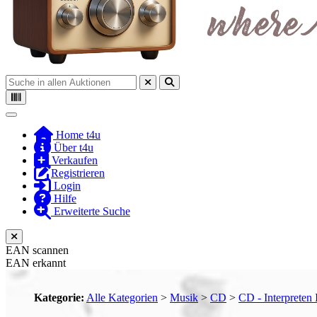
Toggle navigation
Home t4u
Über t4u
Verkaufen
Registrieren
Login
Hilfe
Erweiterte Suche
EAN scannen
EAN erkannt
Kategorie:
Alle Kategorien
>
Musik
>
CD
>
CD - Interpreten 