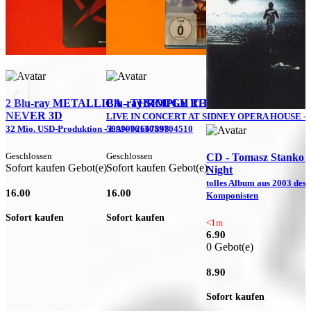
2 Blu-ray METALLICA - THROUGH THE
Blu-ray SIMPLY RED - FAREWELL
NEVER 3D
LIVE IN CONCERT AT SIDNEY OPERA HOUSE -
32 Mio. USD-Produktion - EAN 7613059704510
5099902667898
Geschlossen
Geschlossen
CD - Tomasz Stanko 
Sofort kaufen Gebot(e)
Sofort kaufen Gebot(e)
Night
tolles Album aus 2003 des
16.00
16.00
Komponisten
Sofort kaufen
Sofort kaufen
<1m
6.90
0 Gebot(e)
8.90
Sofort kaufen