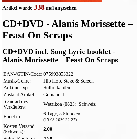
338
Artikel wurde
mal angesehen
CD+DVD - Alanis Morissette –
Feast On Scraps
CD+DVD incl. Song Lyric booklet -
Alanis Morissette – Feast On Scraps
EAN-/GTIN-Code:
075993853322
Musik-Genre:
Hip Hop, Stage & Screen
Auktionstyp:
Sofort kaufen
Zustand Artikel:
Gebraucht
Standort des
Wetzikon (8623), Schweiz
Verkäufers:
6 Tage, 8 Stunde/n
Endet in:
(15-08-2026 22:27)
Kosten Versand
2.00
(Schweiz):
Sofort-Kaufpreis:
4.50