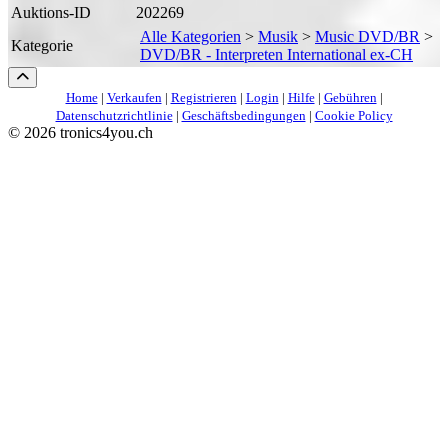
Auktions-ID
202269
Alle Kategorien
>
Musik
>
Music DVD/BR
>
Kategorie
DVD/BR - Interpreten International ex-CH
Home
|
Verkaufen
|
Registrieren
|
Login
|
Hilfe
|
Gebühren
|
Datenschutzrichtlinie
|
Geschäftsbedingungen
|
Cookie Policy
©
2026 tronics4you.ch