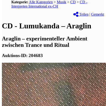
Kategorie:
Alle Kategorien
>
Musik
>
CD
>
CD -
Interpreten International ex-CH
Teilen
|
Gemerkt
CD - Lumukanda – Araglin
Araglin – experimenteller Ambient
zwischen Trance und Ritual
Auktions-ID: 204683