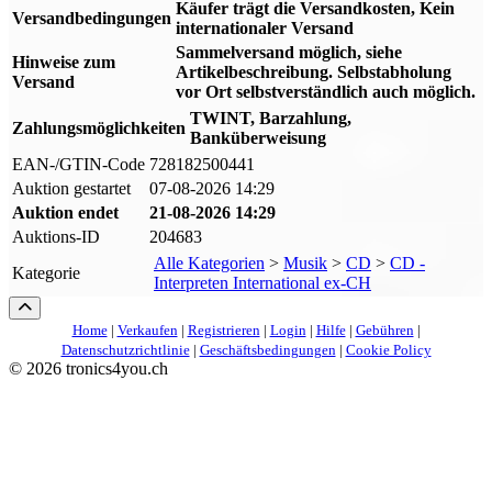
Käufer trägt die Versandkosten, Kein
Versandbedingungen
internationaler Versand
Sammelversand möglich, siehe
Hinweise zum
Artikelbeschreibung. Selbstabholung
Versand
vor Ort selbstverständlich auch möglich.
TWINT, Barzahlung,
Zahlungsmöglichkeiten
Banküberweisung
EAN-/GTIN-Code
728182500441
Auktion gestartet
07-08-2026 14:29
Auktion endet
21-08-2026 14:29
Auktions-ID
204683
Alle Kategorien
>
Musik
>
CD
>
CD -
Kategorie
Interpreten International ex-CH
Home
|
Verkaufen
|
Registrieren
|
Login
|
Hilfe
|
Gebühren
|
Datenschutzrichtlinie
|
Geschäftsbedingungen
|
Cookie Policy
©
2026 tronics4you.ch