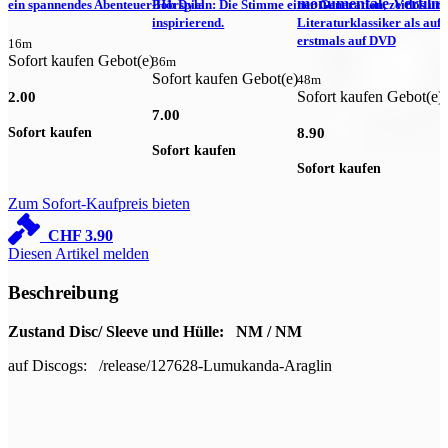
monumentale Verfilm
ein spannendes Abenteuer-Hörspiel
Bob Dylan: Die Stimme einer Generation, zeitlos un
inspirierend.
Literaturklassiker als auf
R
erstmals auf DVD
F
16m
Sofort kaufen Gebot(e)
36m
Sofort kaufen Gebot(e)
48m
Sofort kaufen Gebot(e)
S
2.00
7.00
Sofort kaufen
8.90
5
Sofort kaufen
Sofort kaufen
S
Zum Sofort-Kaufpreis bieten
CHF
3.90
Diesen Artikel melden
Beschreibung
Zustand Disc/ Sleeve und Hülle: NM / NM
auf Discogs: /release/127628-Lumukanda-Araglin