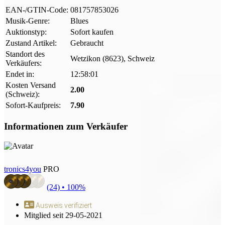
EAN-/GTIN-Code:
081757853026
Musik-Genre:
Blues
Auktionstyp:
Sofort kaufen
Zustand Artikel:
Gebraucht
Standort des
Wetzikon (8623), Schweiz
Verkäufers:
Endet in:
12:57:59
Kosten Versand
2.00
(Schweiz):
Sofort-Kaufpreis:
7.90
Informationen zum Verkäufer
tronics4you
PRO
(24) •
100%
Ausweis verifiziert
Mitglied seit 29-05-2021