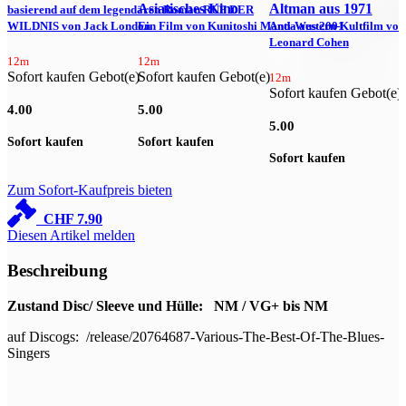
Asiatisches Kino
Altman aus 1971
basierend auf dem legendären Roman RUF DER
E
WILDNIS von Jack London
Ein Film von Kunitoshi Manda aus 2001
Anti-Western-Kultfilm von
D
Leonard Cohen
12m
12m
Sofort kaufen Gebot(e)
Sofort kaufen Gebot(e)
S
12m
Sofort kaufen Gebot(e)
4.00
5.00
6
5.00
Sofort kaufen
Sofort kaufen
S
Sofort kaufen
Zum Sofort-Kaufpreis bieten
CHF
7.90
Diesen Artikel melden
Beschreibung
Zustand Disc/ Sleeve und Hülle: NM / VG+ bis NM
auf Discogs: /release/20764687-Various-The-Best-Of-The-Blues-
Singers