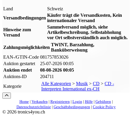
Land
Schweiz
Käufer trägt die Versandkosten, Kein
Versandbedingungen
internationaler Versand
Sammelversand möglich, siehe
Hinweise zum
Artikelbeschreibung. Selbstabholung
Versand
vor Ort selbstverständlich auch möglich.
TWINT, Barzahlung,
Zahlungsmöglichkeiten
Banküberweisung
EAN-/GTIN-Code
081757853026
Auktion gestartet
25-07-2026 00:05
Auktion endet
08-08-2026 00:05
Auktions-ID
204711
Alle Kategorien
>
Musik
>
CD
>
CD -
Kategorie
Interpreten International ex-CH
Home
|
Verkaufen
|
Registrieren
|
Login
|
Hilfe
|
Gebühren
|
Datenschutzrichtlinie
|
Geschäftsbedingungen
|
Cookie Policy
©
2026 tronics4you.ch