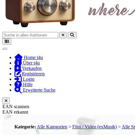
Toggle navigation
Home t4u
Über t4u
Verkaufen
Registrieren
Login
Hilfe
Erweiterte Suche
EAN scannen
EAN erkannt
Kategorie:
Alle Kategorien
>
Film / Video (exMusik)
>
Alle S