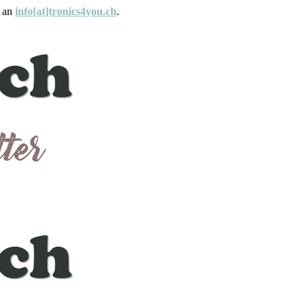
e an
info[at]tronics4you.ch
.