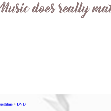
pielfilme
>
DVD