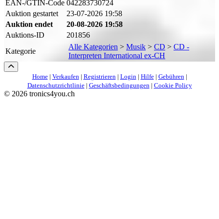
EAN-/GTIN-Code
042283730724
Auktion gestartet
23-07-2026 19:58
Auktion endet
20-08-2026 19:58
Auktions-ID
201856
Alle Kategorien
>
Musik
>
CD
>
CD -
Kategorie
Interpreten International ex-CH
Home
|
Verkaufen
|
Registrieren
|
Login
|
Hilfe
|
Gebühren
|
Datenschutzrichtlinie
|
Geschäftsbedingungen
|
Cookie Policy
©
2026 tronics4you.ch