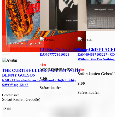
CD Roy Orbison - Mystery Girl
Doppel-CD PLACEBO 
EAN 077778610328
EAN 094637103227 - CDs 
Without You I'm Nothing
E
u
<1m
Sofort kaufen Gebot(e)
<1m
THE CURTIS FULLER JAZZTET WITH
Sofort kaufen Gebot(e)
BENNY GOLSON
S
3.00
RAR - CD in absolutem Topzustand - High Fidelity
9.00
SAVOY mg 12143
Sofort kaufen
6
Sofort kaufen
Geschlossen
S
Sofort kaufen Gebot(e)
12.00