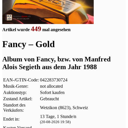
449
Artikel wurde
mal angesehen
Fancy – Gold
Album von Fancy, bzw. von Manfred
Alois Segieth aus dem Jahr 1988
EAN-/GTIN-Code:
042283730724
Musik-Genre:
not allocated
Auktionstyp:
Sofort kaufen
Zustand Artikel:
Gebraucht
Standort des
Wetzikon (8623), Schweiz
Verkäufers:
13 Tage, 1 Stunde/n
Endet in:
(20-08-2026 19:58)
Kosten Versand