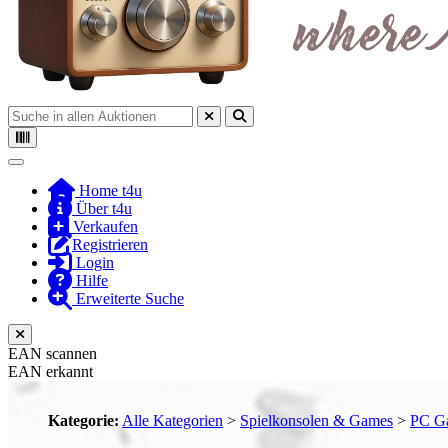
Toggle navigation
Home t4u
Über t4u
Verkaufen
Registrieren
Login
Hilfe
Erweiterte Suche
EAN scannen
EAN erkannt
Kategorie:
Alle Kategorien
>
Spielkonsolen & Games
>
PC G