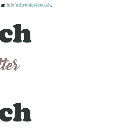
e an
info[at]tronics4you.ch
.