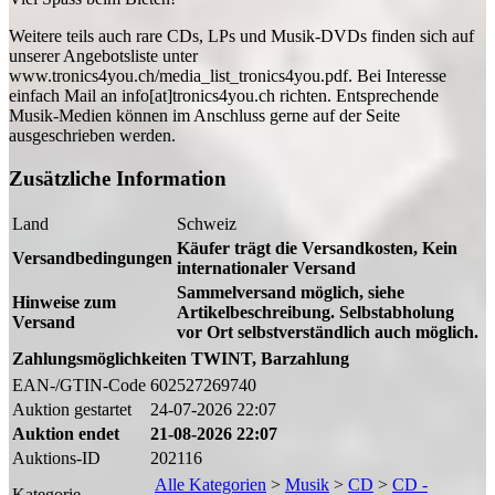
Weitere teils auch rare CDs, LPs und Musik-DVDs finden sich auf
unserer Angebotsliste unter
www.tronics4you.ch/media_list_tronics4you.pdf. Bei Interesse
einfach Mail an info[at]tronics4you.ch richten. Entsprechende
Musik-Medien können im Anschluss gerne auf der Seite
ausgeschrieben werden.
Zusätzliche Information
Land
Schweiz
Käufer trägt die Versandkosten, Kein
Versandbedingungen
internationaler Versand
Sammelversand möglich, siehe
Hinweise zum
Artikelbeschreibung. Selbstabholung
Versand
vor Ort selbstverständlich auch möglich.
Zahlungsmöglichkeiten
TWINT, Barzahlung
EAN-/GTIN-Code
602527269740
Auktion gestartet
24-07-2026 22:07
Auktion endet
21-08-2026 22:07
Auktions-ID
202116
Alle Kategorien
>
Musik
>
CD
>
CD -
Kategorie