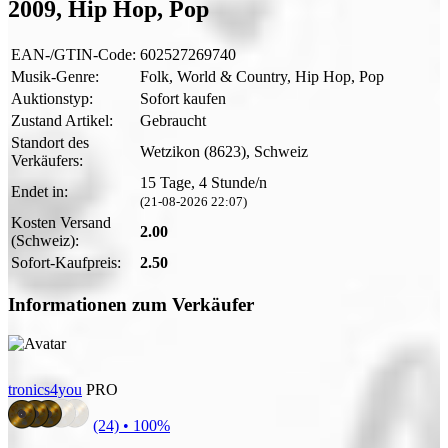
2009, Hip Hop, Pop
EAN-/GTIN-Code:
602527269740
Musik-Genre:
Folk, World & Country, Hip Hop, Pop
Auktionstyp:
Sofort kaufen
Zustand Artikel:
Gebraucht
Standort des
Wetzikon (8623), Schweiz
Verkäufers:
15 Tage, 4 Stunde/n
Endet in:
(21-08-2026 22:07)
Kosten Versand
2.00
(Schweiz):
Sofort-Kaufpreis:
2.50
Informationen zum Verkäufer
tronics4you
PRO
(24) •
100%