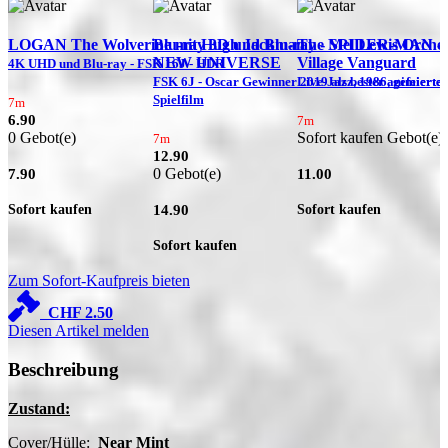
LOGAN The Wolverine mit Hugh Jackman
Blu-ray 3D und Blu-ray - SPIDER-MAN -
The Mel Lewis Orches
NEW UNIVERSE
Village Vanguard
4K UHD und Blu-ray - FSK 16J - HDR
C
FSK 6J - Oscar Gewinner 2019 als bester animierter
Live-Jazz, 1986, gefeierte
Spielfilm
7m
6.90
7m
0 Gebot(e)
Sofort kaufen Gebot(e)
7m
12.90
0 Gebot(e)
7.90
11.00
Sofort kaufen
Sofort kaufen
14.90
Sofort kaufen
Zum Sofort-Kaufpreis bieten
CHF
2.50
Diesen Artikel melden
Beschreibung
Zustand:
Cover/Hülle:
Near Mint