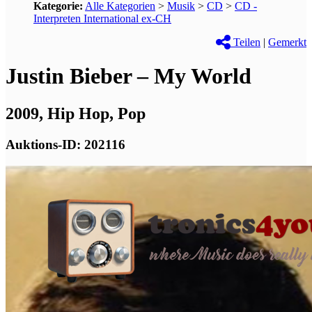
Kategorie:
Alle Kategorien
>
Musik
>
CD
>
CD -
Interpreten International ex-CH
Teilen
|
Gemerkt
Justin Bieber – My World
2009, Hip Hop, Pop
Auktions-ID: 202116