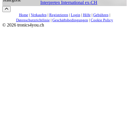
Interpreten International ex-CH
Home
|
Verkaufen
|
Registrieren
|
Login
|
Hilfe
|
Gebühren
|
Datenschutzrichtlinie
|
Geschäftsbedingungen
|
Cookie Policy
©
2026 tronics4you.ch